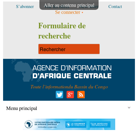
Aller au contenu principal
S’abonner
Voir les offres
Newsletter
Contact
Se connecter
Formulaire de
recherche
Toute l’information
du Bassin du Congo
Menu principal