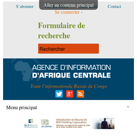
Aller au contenu principal
S’abonner
Voir les offres
Newsletter
Contact
Se connecter
Formulaire de
recherche
Toute l’information
du Bassin du Congo
Menu principal