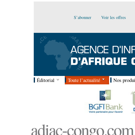
S’abonner
Voir les offres
Éditorial
Toute l’actualité
Nos produi
adiac-congo.com :