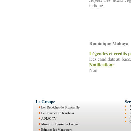
indiqué.
Rominique Makaya
Légendes et crédits 
Des candidats au bacca
Notification:
Non
Le Groupe
Ser
Les Dépêches de Brazzaville
N
Le Courrier de Kinshasa
ADIAC TV
O
Musée du Bassin du Congo
Éditions les Manguiers