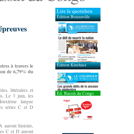
Lire le quotidien
Édition Brazzaville
 épreuves
Édition Kinshasa
tres à travers le
tion de 6,79% du
es, littéraires et
Éd. Bassin du Congo
is. Le 3 juin, les
 deuxième langue
des séries C et D
A auront histoire,
ies C et D auront