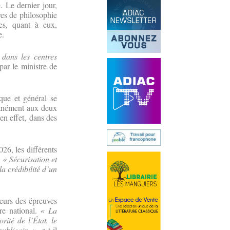
e. Le dernier jour,
uves de philosophie
ues, quant à eux,
e.
 dans les centres
par le ministre de
que et général se
ltanément aux deux
en effet, dans des
26, les différents
e
« Sécurisation et
a crédibilité d’un
eurs des épreuves
re national.
« La
rité de l’État, le
épublicain »,
a-t-il