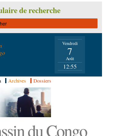
laire de recherche
Vendredi
n
7
go
Août
12:55
a
Archives
Dossiers
Bassin du Congo