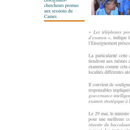
chercheurs promus
aux sessions du
Cames
« Les téléphones port
d’examen »,
indique la
l’Enseignement préscol
La particularité cett
tiendront aux mêmes da
examens comme cela a s
localités différentes a
Il convient de souligne
responsables impliqués
gouvernance intelligent
examen stratégique à 
Le 29 mai, le ministr
pour une meilleure co
réussite du baccalauré
respect des textes ré