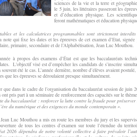
sciences de la vie et la terre et géographi
le 5 juin, les littéraires passeront les épre
et d’éducation physique. Les scientifiq
feront mathématiques et éducation physiqu
ables et les calculatrices programmables sont strictement interdits
 note qui fixe les dates et les épreuves de cet examen d’Etat, signée 
aire, primaire, secondaire et de l’Alphabétisation, Jean Luc Mouthou.
e année à propos des examens d’État est que les baccalauréats techni
tes. L'objectif visé est d’empêcher les candidats de s’inscrire simu
ouvent été le cas. L’année dernière, nombre d’élèves avaient postulé, 
lors que les épreuves se déroulaient presque simultanément.
r que dans le cadre de l’organisation du baccalauréat session de juin 20
 ont pris part à un séminaire de renforcement des capacités sur le thèm
e du baccalauréat : renforcer la lutte contre la fraude pour préserver l
l’ère du numérique et des exigences du monde contemporain »
.
e Jean Luc Mouthou a mis en route les membres du jury et les supervis
uverture de tous les centres d’examen sur toute l’étendue du territoi
at 2026 dépendra de notre volonté collective à faire prévaloir l’auto
glementaires, la vigilance professionnelle et la culture du mérite r