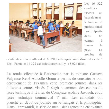
Les 16 322
candid
a
ts
inscrits au
baccalauréat
technique et
professionnel
sont répartis
dans 88
centres à
travers le
pays.
Le
nombre de
candidats à Brazzaville est de 6 820, tandis qu'à Pointe-Noire il est de 6
436.
P
armi les 16 322 candidats inscrits,
il y
a 8 024 filles
.
La ronde effectuée à Brazzaville par le ministre Gustave
Fulgence René Adicolle Goum a permis de constater le bon
déroulement de l’examen cette première journée dans les
différents centres visités
.
Il s’agit notamment des centres du
lycée technique 5-février, du Complexe scolaire Javoueh, et du
er
lycée technique commercial 1
-mai. Les candidats ont
planché en début de journée sur le français et la philosophie.
Dans l’après-midi, la série de menuisier agenceur a été évaluée