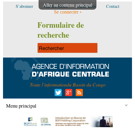
Aller au contenu principal
S’abonner
Voir les offres
Newsletter
Contact
Se connecter
Formulaire de
recherche
Toute l’information
du Bassin du Congo
Menu principal