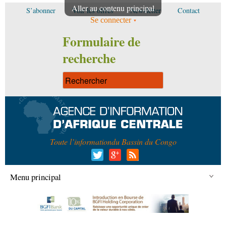
Aller au contenu principal
S’abonner
Voir les offres
Newsletter
Contact
Se connecter
Formulaire de
recherche
Toute l’information
du Bassin du Congo
Menu principal