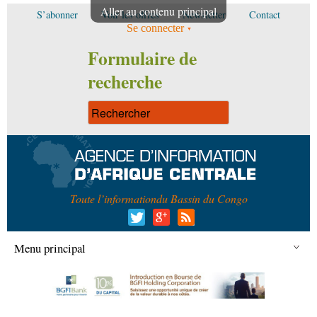
Aller au contenu principal
S’abonner
Voir les offres
Newsletter
Contact
Se connecter
Formulaire de
recherche
Toute l’information
du Bassin du Congo
Menu principal