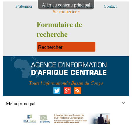
Aller au contenu principal
S’abonner
Voir les offres
Newsletter
Contact
Se connecter
Formulaire de
recherche
Toute l’information
du Bassin du Congo
Menu principal