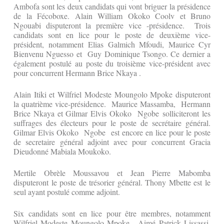
Ambofa sont les deux candidats qui vont briguer la présidence
de la Fécoboxe. Alain William Okoko Coolv et Bruno
Ngouabi disputeront la première vice -présidence. Trois
candidats sont en lice pour le poste de deuxième vice-
président, notamment Elias Galmich Mfoudi, Maurice Cyr
Bienvenu Nguesso et Guy Dominique Tsongo. Ce dernier a
également postulé au poste du troisième vice-président avec
pour concurrent Hermann Brice Nkaya .
Alain Itiki et Wilfriel Modeste Moungolo Mpoke disputeront
la quatrième vice-présidence. Maurice Massamba, Hermann
Brice Nkaya et Gilmar Elvis Okoko Ngobe solliciteront les
suffrages des électeurs pour le poste de secrétaire général.
Gilmar Elvis Okoko Ngobe est encore en lice pour le poste
de secretaire général adjoint avec pour concurrent Gracia
Dieudonné Mabiala Moukoko.
Mertile Obrèle Moussavou et Jean Pierre Mabomba
disputeront le poste de trésorier général. Thony Mbette est le
seul ayant postulé comme adjoint.
Six candidats sont en lice pour être membres, notamment
Wilfriel Modeste Moungolo Mpoke, Aimé Patrick Lissassi,