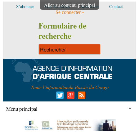
Aller au contenu principal
S’abonner
Voir les offres
Newsletter
Contact
Se connecter
Formulaire de
recherche
Toute l’information
du Bassin du Congo
Menu principal