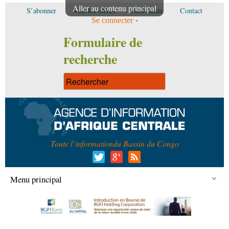
Aller au contenu principal
S’abonner
Voir les offres
Newsletter
Contact
Se connecter
Formulaire de
recherche
Toute l’information
du Bassin du Congo
Menu principal