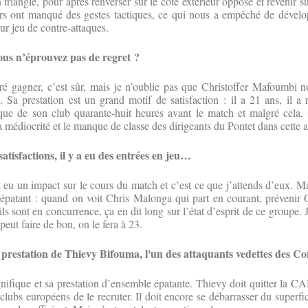
 triangle, pour après renverser sur le côté extérieur opposé et revenir su
urs ont manqué des gestes tactiques, ce qui nous a empêché de dévelop
ur jeu de contre-attaques.
us n’éprouvez pas de regret ?
ré gagner, c’est sûr, mais je n’oublie pas que Christoffer Mafoumbi n
 Sa prestation est un grand motif de satisfaction : il a 21 ans, il a 
ue de son club quarante-huit heures avant le match et malgré cela, il
la médiocrité et le manque de classe des dirigeants du Pontet dans cette a
tisfactions, il y a eu des entrées en jeu…
 eu un impact sur le cours du match et c’est ce que j’attends d’eux. Mai
épatant : quand on voit Chris Malonga qui part en courant, prévenir 
ils sont en concurrence, ça en dit long sur l’état d’esprit de ce groupe. Je
peut faire de bon, on le fera à 23.
prestation de Thievy Bifouma, l'un des attaquants vedettes des Co
ifique et sa prestation d’ensemble épatante. Thievy doit quitter la 
lubs européens de le recruter. Il doit encore se débarrasser du superfic