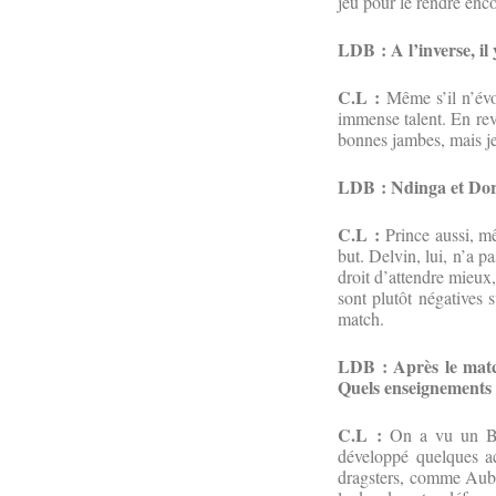
jeu pour le rendre enco
LDB : A l’inverse, il
C.L :
Même s’il n’évol
immense talent. En re
bonnes jambes, mais je 
LDB : Ndinga et Doré
C.L :
Prince aussi, mê
but. Delvin, lui, n’a pa
droit d’attendre mieux,
sont plutôt négatives 
match.
LDB : Après le match
Quels enseignements t
C.L :
On a vu un Bur
développé quelques ac
dragsters, comme Auba