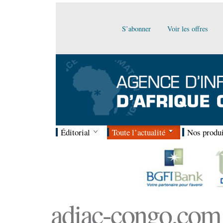
S’abonner
Voir les offres
Éditorial
Toute l’actualité
Nos produi
adiac-congo.com :