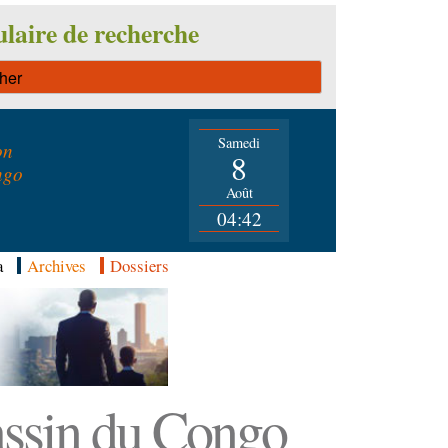
laire de recherche
Samedi
on
8
ngo
Août
04:42
a
Archives
Dossiers
Bassin du Congo