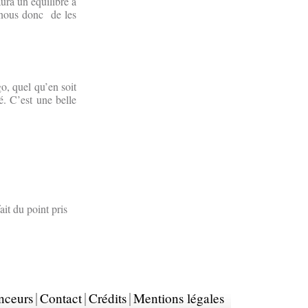
aura un équilibre à
A nous donc de les
o, quel qu’en soit
ué. C’est une belle
ait du point pris
nceurs
Contact
Crédits
Mentions légales