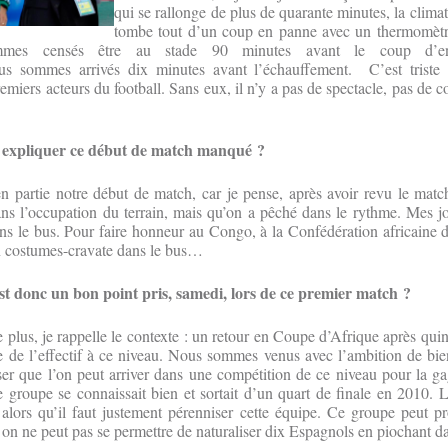
qui se rallonge de plus de quarante minutes, la climat
tombe tout d’un coup en panne avec un thermomètr
mes censés être au stade 90 minutes avant le coup d’e
s sommes arrivés dix minutes avant l’échauffement. C’est triste d
remiers acteurs du football. Sans eux, il n’y a pas de spectacle, pas de 
 à expliquer ce début de match manqué ?
 partie notre début de match, car je pense, après avoir revu le matc
ans l’occupation du terrain, mais qu’on a pêché dans le rythme. Mes j
s le bus. Pour faire honneur au Congo, à la Confédération africaine 
 en costumes-cravate dans le bus…
st donc un bon point pris, samedi, lors de ce premier match ?
 plus, je rappelle le contexte : un retour en Coupe d’Afrique après qui
e de l’effectif à ce niveau. Nous sommes venus avec l’ambition de bien
er que l’on peut arriver dans une compétition de ce niveau pour la g
groupe se connaissait bien et sortait d’un quart de finale en 2010. 
t alors qu’il faut justement pérenniser cette équipe. Ce groupe peut pr
 on ne peut pas se permettre de naturaliser dix Espagnols en piochant da