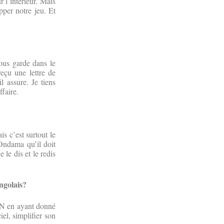
r l’intérieur. Mais
per notre jeu. Et
ous garde dans le
reçu une lettre de
 assure. Je tiens
ffaire.
s c’est surtout le
Ondama qu’il doit
 le dis et le redis
ngolais?
CAN en ayant donné
iel, simplifier son