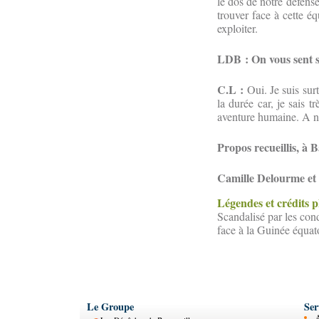
le dos de notre défense
trouver face à cette é
exploiter.
LDB : On vous sent se
C.L :
Oui. Je suis sur
la durée car, je sais t
aventure humaine. A no
Propos recueillis, à 
Camille Delourme et
Légendes et crédits 
Scandalisé par les cond
face à la Guinée équato
Le Groupe
Ser