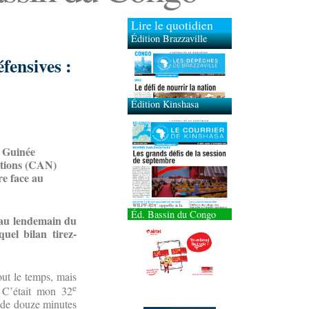
Lire le quotidien
Édition Brazzaville
Édition Kinshasa
fensives :
a Guinée
nations (CAN)
re face au
Éd. Bassin du Congo
 au lendemain du
uel bilan tirez-
out le temps, mais
e
t. C’était mon 32
 de douze minutes