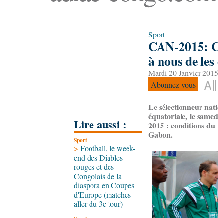
Sport
CAN-2015: Cl
à nous de les 
Mardi 20 Janvier 2015
Abonnez-vous
Le sélectionneur nat
équatoriale, le samed
Lire aussi :
2015 : conditions du 
Gabon.
Sport
>
Football, le week-
end des Diables
rouges et des
Congolais de la
diaspora en Coupes
d'Europe (matches
aller du 3e tour)