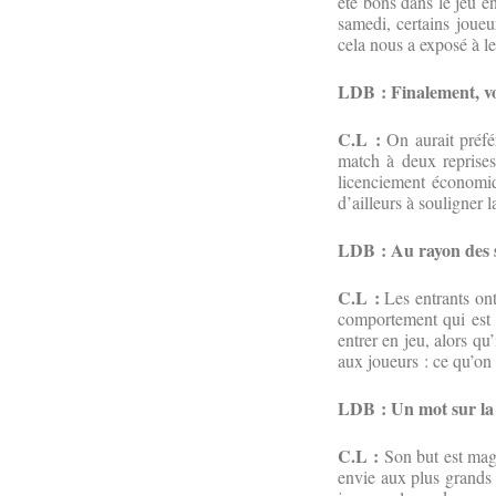
été bons dans le jeu en
samedi, certains joue
cela nous a exposé à le
LDB : Finalement, vo
C.L :
On aurait préfé
match à deux reprises.
licenciement économiq
d’ailleurs à souligner 
LDB : Au rayon des sa
C.L :
Les entrants ont
comportement qui est 
entrer en jeu, alors qu’
aux joueurs : ce qu’on 
LDB : Un mot sur la 
C.L :
Son but est magn
envie aux plus grands c