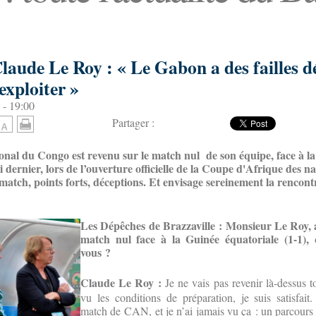
aude Le Roy : « Le Gabon a des failles dé
exploiter »
 - 19:00
Partager :
ional du Congo est revenu sur le match nul de son équipe, face à l
i dernier, lors de l’ouverture officielle de la Coupe d'Afrique des 
match, points forts, déceptions. Et envisage sereinement la rencont
Les Dépêches de Brazzaville : Monsieur Le Roy,
match nul face à la Guinée équatoriale (1-1), q
vous ?
Claude Le Roy :
Je ne vais pas revenir là-dessus t
vu les conditions de préparation, je suis satisfai
match de CAN, et je n’ai jamais vu ça : un parcours