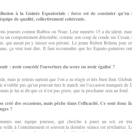
llusion à la Guinée Equatoriale : force est de constater qu’en 
 équipe de qualité, collectivement cohérente.
ons joueurs comme Balboa ou Nsue. Leur numéro 15 a du talent, mais i
a eu un comportement détestable, comme son coup de coude sur Cesair, t
in, qui aurait pu y laisser son péroné. Le jeune Ruben Belima joue en
ane, ça veut tout dire. Il faut reconnaître que les Equato-guinéens ont
enir : avoir concédé l’ouverture du score ou avoir égalisé ?
r, mais je retiens surtout que l’on a su réagir et très bien finir. Globa
 je n’oublie pas qu’on pouvait tuer le match sur l’occasion manquée de D
mais je lui ai dit que ce n’est pas grave, que la prochaine sera au fond.
 créé des occasions, mais pêche dans l’efficacité. Ce sont donc là l
ouges ?
mes une équipe joueuse, qui cherche à jouer au sol, en trian
 veille à l’entraînement et souvent la dernière séance est révélatrice. 