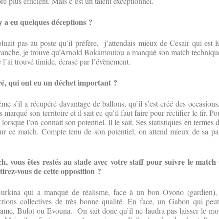
re plus efficient. Mais c’est un talent exceptionnel.
 y a eu quelques déceptions ?
uait pas au poste qu’il préfère, j’attendais mieux de Cesair qui est l
vanche, je trouve qu’Arnold Bokamoutou a manqué son match techniquem
l’ai trouvé timide, écrasé par l’évènement.
, qui ont eu un déchet important ?
me s’il a récupéré davantage de ballons, qu’il s’est créé des occasions,
s marqué son territoire et il sait ce qu’il faut faire pour rectifier le tir. 
 lorsque l’on connait son potentiel. Il le sait. Ses statistiques en termes
sur ce match. Compte tenu de son potentiel, on attend mieux de sa pa
, vous êtes restés au stade avec votre staff pour suivre le matc
irez-vous de cette opposition ?
kina qui a manqué de réalisme, face à un bon Ovono (gardien), 
tions collectives de très bonne qualité. En face, un Gabon qui peu
me, Bulot ou Evouna. On sait donc qu’il ne faudra pas laisser le mo