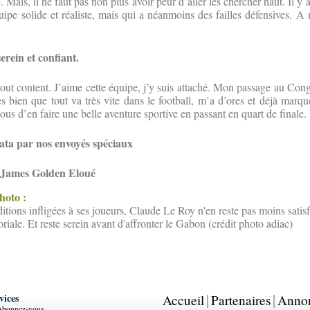
. Mais, il ne faut pas non plus avoir peur d’aller les chercher haut. Il y 
quipe solide et réaliste, mais qui a néanmoins des failles défensives. 
rein et confiant.
tout content. J’aime cette équipe, j’y suis attaché. Mon passage au Cong
rès bien que tout va très vite dans le football, m’a d’ores et déjà marq
us d’en faire une belle aventure sportive en passant en quart de finale.
Bata par nos envoyés spéciaux
 James Golden Eloué
photo :
itions infligées à ses joueurs, Claude Le Roy n'en reste pas moins satisf
riale. Et reste serein avant d'affronter le Gabon (crédit photo adiac)
vices
Accueil
Partenaires
Anno
Abonnez-vous