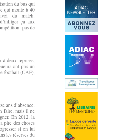
isation du bus qui
e qui monte à 40
nvoi du match.
’infliger ça aux
compétition, pas de
h à deux reprises,
oueurs ont pris un
de football (CAF),
nze ans d’absence,
 faire, mais il ne
agner. En 2012, la
La pire des choses
ogresser si on lui
ns les réserves du