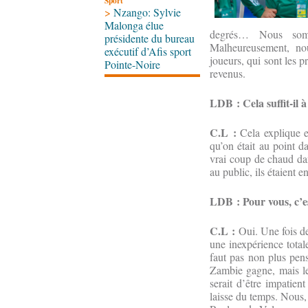
Sport
>
Nzango: Sylvie
Malonga élue
degrés… Nous som
présidente du bureau
Malheureusement, nou
exécutif d’Afis sport
joueurs, qui sont les p
Pointe-Noire
revenus.
LDB : Cela suffit-il
C.L :
Cela explique en
qu’on était au point d
vrai coup de chaud dan
au public, ils étaient
LDB : Pour vous, c’e
C.L :
Oui. Une fois de
une inexpérience total
faut pas non plus pens
Zambie gagne, mais le 
serait d’être impatien
laisse du temps. Nous,