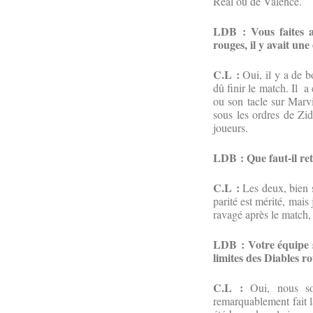
Real ou de Valence.
LDB : Vous faites a
rouges, il y avait une
C.L :
Oui, il y a de b
dû finir le match. Il 
ou son tacle sur Marv
sous les ordres de Zid
joueurs.
LDB : Que faut-il ret
C.L :
Les deux, bien sû
parité est mérité, mais
ravagé après le match, 
LDB : Votre équipe se
limites des Diables r
C.L :
Oui, nous som
remarquablement fait la