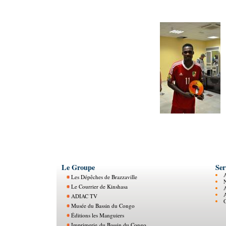
Le Groupe
Ser
Les Dépêches de Brazzaville
N
Le Courrier de Kinshasa
ADIAC TV
O
Musée du Bassin du Congo
Éditions les Manguiers
Imprimerie du Bassin du Congo