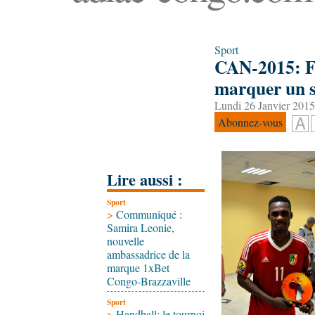
Sport
CAN-2015: Fa
marquer un se
Lundi 26 Janvier 2015
Abonnez-vous
Lire aussi :
Sport
>
Communiqué :
Samira Leonie,
nouvelle
ambassadrice de la
marque 1xBet
Congo-Brazzaville
Sport
>
Handball: le tournoi