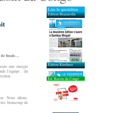
Lire le quotidien
Édition Brazzaville
it
Édition Kinshasa
s de finale…
 avons une énergie
ende l’équipe : du
rection.
Éd. Bassin du Congo
on. Nous allons
 avec beaucoup de