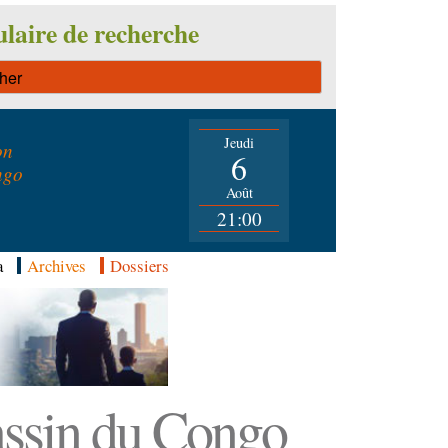
laire de recherche
Jeudi
on
6
ngo
Août
21:00
a
Archives
Dossiers
Bassin du Congo