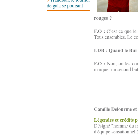
de gala se poursuit
rouges ?
F.O :
C’est ce que le 
Tous ensembles. Le coa
LDB : Quand le Burki
F.O :
Non, on les conn
marquer un second but. 
Camille Delourme et
Légendes et crédits 
Désigné "homme du mat
d'équipe sensationnel (