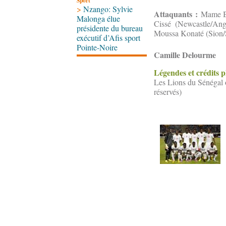
Sport
>
Nzango: Sylvie
Attaquants :
Mame Bi
Malonga élue
Cissé (Newcastle/Ang
présidente du bureau
Moussa Konaté (Sion/
exécutif d’Afis sport
Pointe-Noire
Camille Delourme
Légendes et crédits 
Les Lions du Sénégal o
réservés)