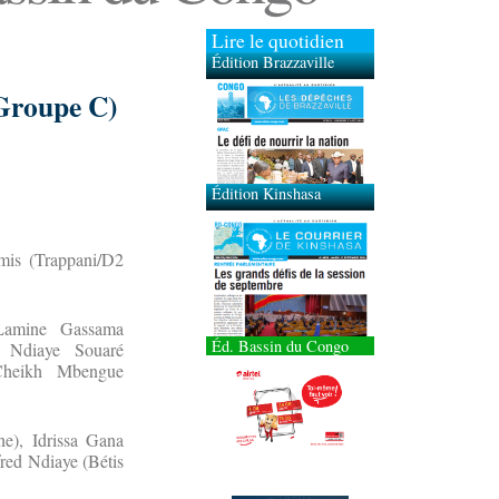
Lire le quotidien
Édition Brazzaville
(Groupe C)
Édition Kinshasa
is (Trappani/D2
Lamine Gassama
Éd. Bassin du Congo
e Ndiaye Souaré
 Cheikh Mbengue
e), Idrissa Gana
red Ndiaye (Bétis