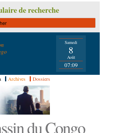
laire de recherche
Samedi
on
8
ngo
Août
07:09
a
Archives
Dossiers
Bassin du Congo