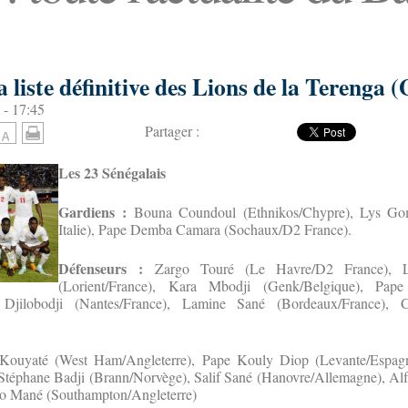
 liste définitive des Lions de la Terenga 
 - 17:45
Partager :
Les 23 Sénégalais
Gardiens :
Bouna Coundoul (Ethnikos/Chypre), Lys Gom
Italie), Pape Demba Camara (Sochaux/D2 France).
Défenseurs :
Zargo Touré (Le Havre/D2 France), 
(Lorient/France), Kara Mbodji (Genk/Belgique), Pap
y Djilobodji (Nantes/France), Lamine Sané (Bordeaux/France),
ouyaté (West Ham/Angleterre), Pape Kouly Diop (Levante/Espagn
 Stéphane Badji (Brann/Norvège), Salif Sané (Hanovre/Allemagne), Alf
io Mané (Southampton/Angleterre)