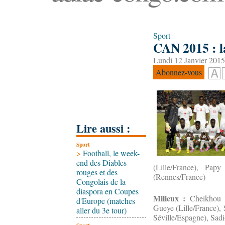
Sport
CAN 2015 : la
Lundi 12 Janvier 2015
Abonnez-vous
Lire aussi :
Sport
>
Football, le week-
end des Diables
(Lille/France), Pap
rouges et des
(Rennes/France)
Congolais de la
diaspora en Coupes
Milieux :
Cheikhou K
d'Europe (matches
Gueye (Lille/France),
aller du 3e tour)
Séville/Espagne), Sad