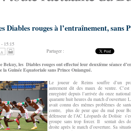
s Diables rouges à l’entraînement, sans P
 - 15:15
Partager :
de Bekuy, les Diables rouges ont effectué leur deuxième séance d’
e la Guinée Equatoriale sans Prince Oniangué.
Le joueur de Reims souffre d’un pro
autrement dit des maux de ventre. C’est
enregistré depuis l’arrivée du onze nationa
quarante huit heures du match d’ouverture 
avait connu des mêmes problèmes de santé
contre, plus de peur que du mal pour B
défenseur de l’AC Léopards de Dolisie s’est
groupe sans trop forcer. Il sentait des do
droite après le match d’ouverture. Sa situati