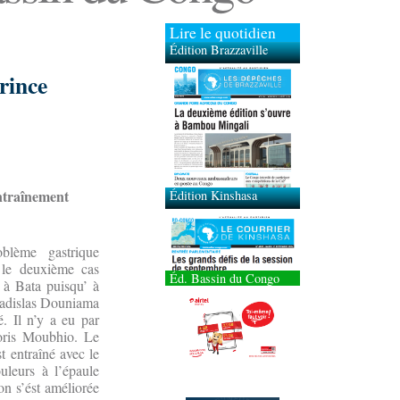
Lire le quotidien
Édition Brazzaville
rince
Édition Kinshasa
entraînement
blème gastrique
 le deuxième cas
Éd. Bassin du Congo
l à Bata puisqu’ à
Ladislas Douniama
. Il n’y a eu par
oris Moubhio. Le
 entraîné avec le
uleurs à l’épaule
on s’ést améliorée