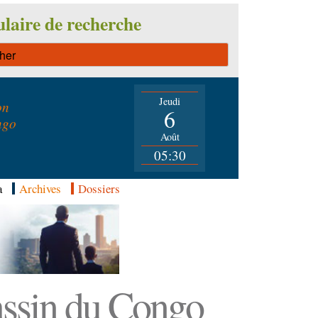
laire de recherche
Jeudi
on
6
ngo
Août
05:30
a
Archives
Dossiers
Bassin du Congo