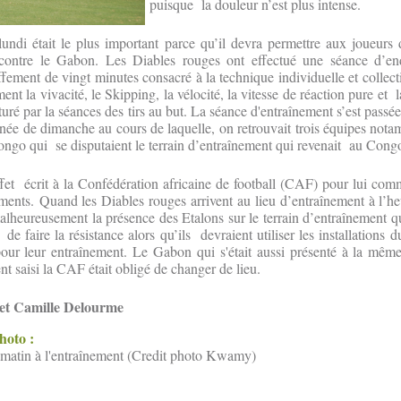
puisque la douleur n’est plus intense.
undi était le plus important parce qu’il devra permettre aux joueurs 
 contre le Gabon. Les Diables rouges ont effectué une séance d’en
ement de vingt minutes consacré à la technique individuelle et collecti
ment la vivacité, le Skipping, la vélocité, la vitesse de réaction pure et 
turé par la séances des tirs au but. La séance d'entraînement s’est passé
rnée de dimanche au cours de laquelle, on retrouvait trois équipes not
ongo qui se disputaient le terrain d’entraînement qui revenait au Cong
et écrit à la Confédération africaine de football (CAF) pour lui com
ents. Quand les Diables rouges arrivent au lieu d’entraînement à l’he
lheureusement la présence des Etalons sur le terrain d’entraînement qui
de faire la résistance alors qu’ils devraient utiliser les installations
our leur entraînement. Le Gabon qui s'était aussi présenté à la même 
ent saisi la CAF était obligé de changer de lieu.
et Camille Delourme
photo :
 matin à l'entraînement (Credit photo Kwamy)