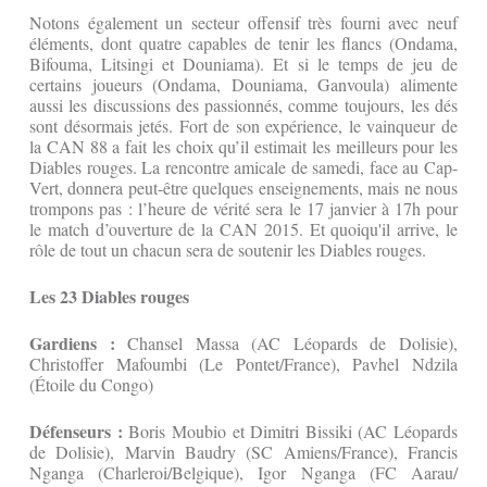
Notons également un secteur offensif très fourni avec neuf
éléments, dont quatre capables de tenir les flancs (Ondama,
Bifouma, Litsingi et Douniama). Et si le temps de jeu de
certains joueurs (Ondama, Douniama, Ganvoula) alimente
aussi les discussions des passionnés, comme toujours, les dés
sont désormais jetés. Fort de son expérience, le vainqueur de
la CAN 88 a fait les choix qu’il estimait les meilleurs pour les
Diables rouges. La rencontre amicale de samedi, face au Cap-
Vert, donnera peut-être quelques enseignements, mais ne nous
trompons pas : l’heure de vérité sera le 17 janvier à 17h pour
le match d’ouverture de la CAN 2015. Et quoiqu'il arrive, le
rôle de tout un chacun sera de soutenir les Diables rouges.
Les 23 Diables rouges
Gardiens :
Chansel Massa (AC Léopards de Dolisie),
Christoffer Mafoumbi (Le Pontet/France), Pavhel Ndzila
(Étoile du Congo)
Défenseurs :
Boris Moubio et Dimitri Bissiki (AC Léopards
de Dolisie), Marvin Baudry (SC Amiens/France), Francis
Nganga (Charleroi/Belgique), Igor Nganga (FC Aarau/