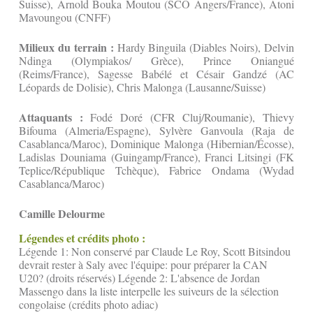
Suisse), Arnold Bouka Moutou (SCO Angers/France), Atoni
Mavoungou (CNFF)
Milieux du terrain :
Hardy Binguila (Diables Noirs), Delvin
Ndinga (Olympiakos/ Grèce), Prince Oniangué
(Reims/France), Sagesse Babélé et Césair Gandzé (AC
Léopards de Dolisie), Chris Malonga (Lausanne/Suisse)
Attaquants :
Fodé Doré (CFR Cluj/Roumanie), Thievy
Bifouma (Almeria/Espagne), Sylvère Ganvoula (Raja de
Casablanca/Maroc), Dominique Malonga (Hibernian/Écosse),
Ladislas Douniama (Guingamp/France), Franci Litsingi (FK
Teplice/République Tchèque), Fabrice Ondama (Wydad
Casablanca/Maroc)
Camille Delourme
Légendes et crédits photo :
Légende 1: Non conservé par Claude Le Roy, Scott Bitsindou
devrait rester à Saly avec l'équipe: pour préparer la CAN
U20? (droits réservés) Légende 2: L'absence de Jordan
Massengo dans la liste interpelle les suiveurs de la sélection
congolaise (crédits photo adiac)