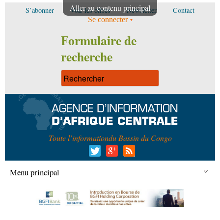
Aller au contenu principal
S’abonner
Voir les offres
Newsletter
Contact
Se connecter
Formulaire de
recherche
Toute l’information
du Bassin du Congo
Menu principal