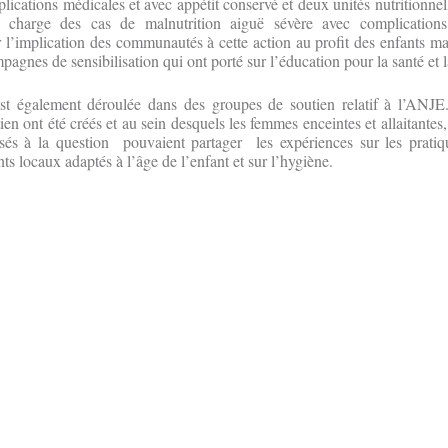
lications médicales et avec appétit conservé et deux unités nutritionnel
n charge des cas de malnutrition aiguë sévère avec complications
r l’implication des communautés à cette action au profit des enfants mal
nes de sensibilisation qui ont porté sur l’éducation pour la santé et la
est également déroulée dans des groupes de soutien relatif à l’ANJE
en ont été créés et au sein desquels les femmes enceintes et allaitantes
ssés à la question pouvaient partager les expériences sur les prat
nts locaux adaptés à l’âge de l’enfant et sur l’hygiène.