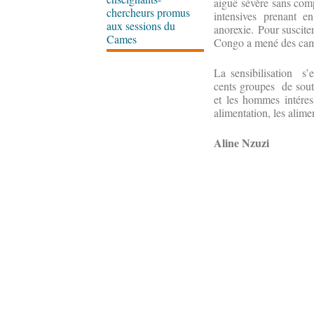
aiguë sévère sans comp
chercheurs promus
intensives prenant e
aux sessions du
anorexie. Pour suscite
Cames
Congo a mené des campag
La sensibilisation s’
cents groupes de souti
et les hommes intére
alimentation, les alime
Aline Nzuzi