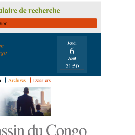
laire de recherche
Jeudi
on
6
ngo
Août
21:50
a
Archives
Dossiers
Bassin du Congo