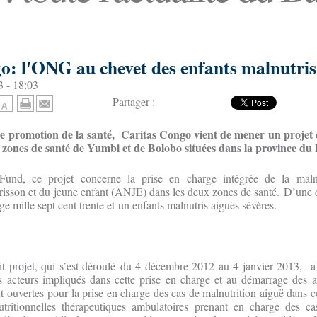
o: l'ONG au chevet des enfants malnutris
 - 18:03
Partager :
de promotion de la santé, Caritas Congo vient de mener un projet d
s zones de santé de Yumbi et de Bolobo situées dans la province d
und, ce projet concerne la prise en charge intégrée de la malnu
risson et du jeune enfant (ANJE) dans les deux zones de santé. D’une 
rge mille sept cent trente et un enfants malnutris aiguës sévères.
 projet, qui s’est déroulé du 4 décembre 2012 au 4 janvier 2013, a 
s acteurs impliqués dans cette prise en charge et au démarrage des ac
nt ouvertes pour la prise en charge des cas de malnutrition aiguë dans c
utritionnelles thérapeutiques ambulatoires prenant en charge des ca