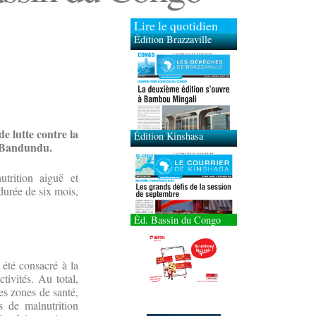
Lire le quotidien
Édition Brazzaville
Édition Kinshasa
e lutte contre la
u Bandundu.
trition aiguë et
durée de six mois,
Éd. Bassin du Congo
été consacré à la
tivités. Au total,
es zones de santé,
s de malnutrition