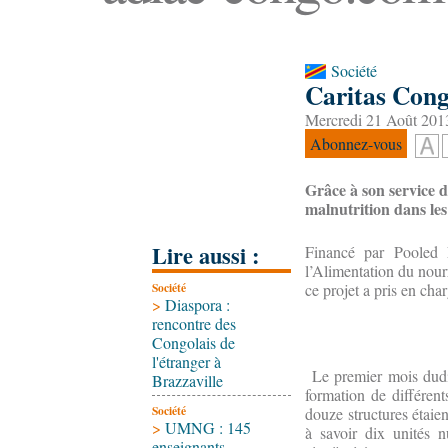
Société
Caritas Cong
Mercredi 21 Août 2013
Abonnez-vous
Grâce à son service 
malnutrition dans le
Lire aussi :
Financé par Pooled F
l’Alimentation du nour
Société
ce projet a pris en cha
>
Diaspora :
rencontre des
Congolais de
l'étranger à
Le premier mois dudit
Brazzaville
formation de différent
Société
douze structures étaie
>
UMNG : 145
à savoir dix unités n
enseignants-