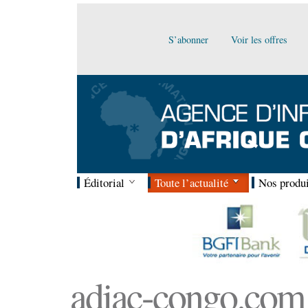
S’abonner
Voir les offres
Éditorial
Toute l’actualité
Nos produi
adiac-congo.com :