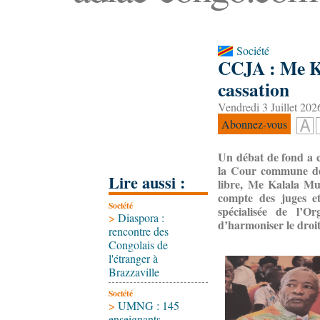
Société
CCJA : Me Kal
cassation
Vendredi 3 Juillet 202
Abonnez-vous
Un débat de fond a co
la Cour commune de 
Lire aussi :
libre, Me Kalala Mu
compte des juges e
Société
spécialisée de l’O
>
Diaspora :
d’harmoniser le droit
rencontre des
Congolais de
l'étranger à
Brazzaville
Société
>
UMNG : 145
enseignants-