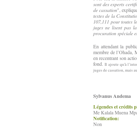
sont des experts certi
de cassation
", expliqu
textes de la Constituti
107,111 pour toutes le
juges ne lisent pas 
procuration spéciale et
En attendant la publ
membre de l’Ohada, Me 
en recentrant son actio
fond.
Il ajoute
qu'à l’int
juges de cassation, mais a
Sylvanus Andema
Légendes et crédits 
Me Kalala Muena Mpala
Notification:
Non