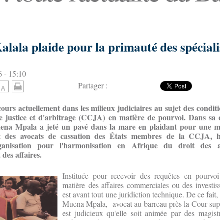
ala plaide pour la primauté des spécialis
6 - 15:10
Partager :
urs actuellement dans les milieux judiciaires au sujet des conditi
justice et d'arbitrage (CCJA) en matière de pourvoi. Dans sa 
ena Mpala a jeté un pavé dans la mare en plaidant pour une me
t des avocats de cassation des États membres de la CCJA, ha
rganisation pour l'harmonisation en Afrique du droit des af
 des affaires.
Instituée pour recevoir des requêtes en pourvo
matière des affaires commerciales ou des investi
est avant tout une juridiction technique. De ce fait
Muena Mpala,
avocat au barreau près la Cour supr
est judicieux qu'elle soit animée par des magistr