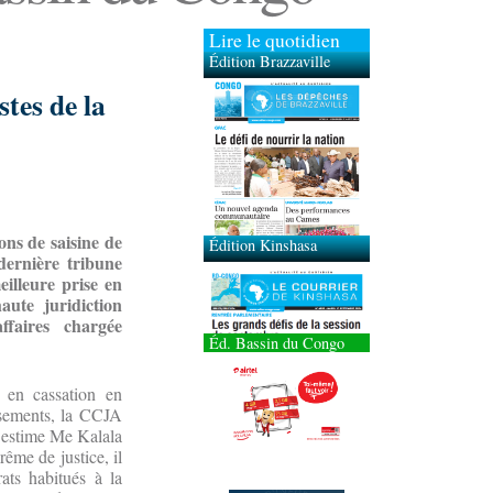
Lire le quotidien
Édition Brazzaville
tes de la
Édition Kinshasa
ons de saisine de
dernière tribune
illeure prise en
ute juridiction
faires
chargée
Éd. Bassin du Congo
i en cassation en
ssements, la CCJA
, estime Me Kalala
ême de justice, il
ats habitués à la