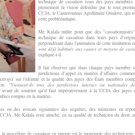
technique de cassation issus des pays membres.
pleinement la vision défendue par le tout premie
CCJA, le Camerounais Apollinaire Omdove, qui avai
cette problématique.
Me Kalala milite pour que des "cassationnistes
technique de cassation dans leurs pays d’origi
prépondérant dans l'animation de cette institution 
sont déjà habitués aux causes et moyens de cassa
explique-t-il.
Il fait observer que dans chaque pays membre so
juridictions d’appel en matière d’affaires commer
erroger sur l'identité et la qualité des juges des États membres com
on.
"Viennent-ils tous des juridictions internes ou nationales 
a avant de soutenir qu’il faut impérativement à la CCJA des juges 
mbres rompus en la matière.
uges ou des avocats signataires des requêtes, des mémoires en rép
CCJA, Me Kalala reste attaché, en sa qualité de technicien du droit, au
u la procédure de cassation en interne est le monopole des techniciens