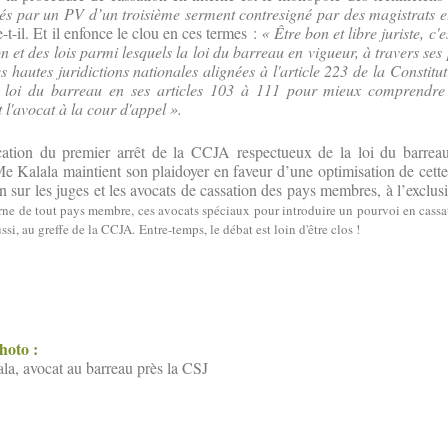
fiés par un PV d’un troisième serment contresigné par des magistrats et
e-t-il. Et il enfonce le clou en ces termes :
« Être bon et libre juriste, c'e
on et des lois parmi lesquels la loi du barreau en vigueur, à travers ses 
s hautes juridictions nationales alignées à l'article 223 de la Constit
la loi du barreau en ses articles 103 à 111 pour mieux comprendre 
 l'avocat à la cour d'appel ».
ication du premier arrêt de la CCJA respectueux de la loi du barre
Kalala maintient son plaidoyer en faveur d’une optimisation de cette 
n sur les juges et les avocats de cassation des pays membres, à l’exclus
erne de tout pays membre, ces avocats spéciaux pour introduire un pourvoi en cass
ussi, au greffe de la CCJA.
Entre-temps, le débat est loin d'être clos !
photo :
, avocat au barreau près la CSJ