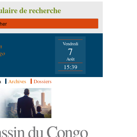
laire de recherche
Vendredi
n
7
go
Août
15:39
a
Archives
Dossiers
Bassin du Congo