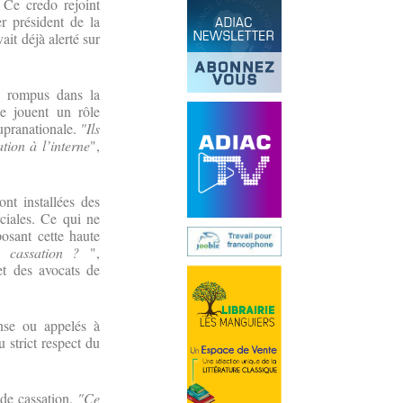
 Ce credo rejoint
r président de la
t déjà alerté sur
" rompus dans la
ne jouent un rôle
supranationale.
"Ils
tion à l’interne
",
nt installées des
ciales. Ce qui ne
posant cette haute
de cassation ?
",
et des avocats de
onse ou appelés à
 strict respect du
 de cassation.
"Ce