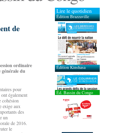
Lire le quotidien
Édition Brazzaville
ent de
Édition Kinshasa
ession ordinaire
e générale du
ntaires pour
Éd. Bassin du Congo
x ont également
de cohésion
le exige aux
mportants des
ur un
orale de 2016.
uter le