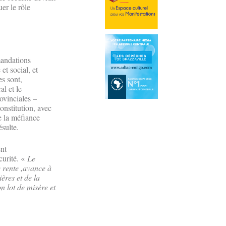
uer le rôle
mandations
et social, et
es sont,
al et le
rovinciales –
onstitution, avec
e la méfiance
ésulte.
ent
écurité. «
Le
e rente ,avance à
ères et de la
n lot de misère et