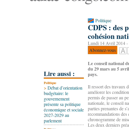
Politique
CDPS : des p
cohésion nat
Lundi 14 Avril 2014 -
Abonnez-vous
Le conseil national 
du 29 mars au 5 avril
Lire aussi :
pays.
Politique
Il ressort des travaux 
>
Débat d’orientation
améliorer les conditio
budgétaire: le
permis de passer au pe
gouvernement
nationale, le conseil 
présente sa politique
parties prenantes de 
économique et sociale
recommandations des co
2027-2029 au
chronogramme de mise 
parlement
Les deux derniers préal