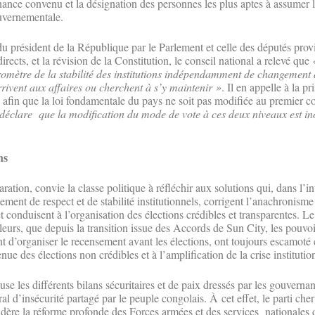
ce convenu et la désignation des personnes les plus aptes à assumer le
uvernementale.
 du président de la République par le Parlement et celle des députés pro
irects, et la révision de la Constitution, le conseil national a relevé que
romètre de la stabilité des institutions indépendamment de changemen
rivent aux affaires ou cherchent à s’y maintenir »
. Il en appelle à la p
fin que la loi fondamentale du pays ne soit pas modifiée au premier co
déclare que la modification du mode de vote à ces deux niveaux est in
ns
ation, convie la classe politique à réfléchir aux solutions qui, dans l’in
ment de respect et de stabilité institutionnels, corrigent l’anachronisme 
t conduisent à l’organisation des élections crédibles et transparentes. Le
illeurs, que depuis la transition issue des Accords de Sun City, les pouvoi
 d’organiser le recensement avant les élections, ont toujours escamoté c
enue des élections non crédibles et à l’amplification de la crise institutio
 les différents bilans sécuritaires et de paix dressés par les gouvernan
al d’insécurité partagé par le peuple congolais. À cet effet, le parti che
dère la réforme profonde des Forces armées et des services nationales d