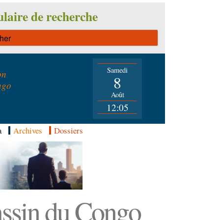
laire de recherche
Samedi
on
8
ngo
Août
12:05
a
Archives
Dossiers
Bassin du Congo