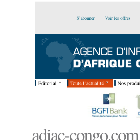
S’abonner
Voir les offres
Éditorial
Toute l’actualité
Nos produi
adiac-congo.com :