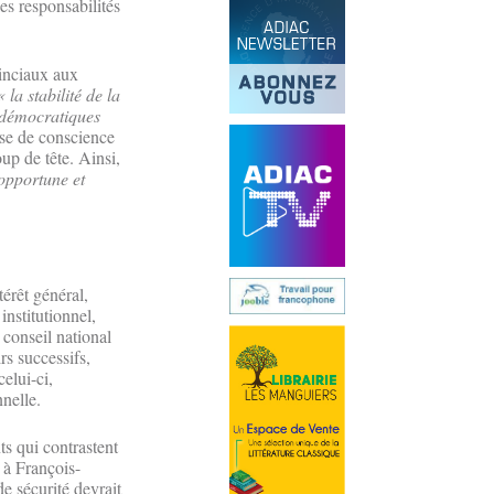
s responsabilités
vinciaux aux
« la stabilité de la
t démocratiques
rise de conscience
up de tête. Ainsi,
opportune et
térêt général,
institutionnel,
 conseil national
rs successifs,
elui-ci,
nnelle.
ts qui contrastent
r à François-
e sécurité devrait