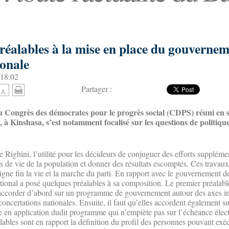
réalables à la mise en place du gouvernem
ionale
 18:02
Partager :
du Congrès des démocrates pour le progrès social (CDPS) réuni en s
, à Kinshasa, s’est notamment focalisé sur les questions de politiqu
de Righini, l’utilité pour les décideurs de conjuguer des efforts suppléme
ns de vie de la population et donner des résultats escomptés. Ces travau
igne fin la vie et la marche du parti. En rapport avec le gouvernement 
national a posé quelques préalables à sa composition. Le premier préalab
s’accorder d’abord sur un programme de gouvernement autour des axes i
ncertations nationales. Ensuite, il faut qu’elles accordent également s
en application dudit programme qui n’empiète pas sur l’échéance élect
ables sont en rapport la définition du profil des personnes pouvant exéc