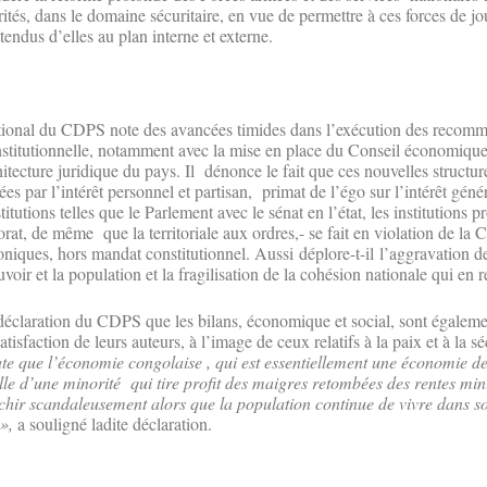
orités, dans le domaine sécuritaire, en vue de permettre à ces forces de jo
ttendus d’elles au plan interne et externe.
national du CDPS note des avancées timides dans l’exécution des recom
institutionnelle, notamment avec la mise en place du Conseil économique 
hitecture juridique du pays. Il dénonce le fait que ces nouvelles structur
 par l’intérêt personnel et partisan, primat de l’égo sur l’intérêt génér
tutions telles que le Parlement avec le sénat en l’état, les institutions p
at, de même que la territoriale aux ordres,- se fait en violation de la C
oniques, hors mandat constitutionnel. Aussi déplore-t-il l’aggravation d
voir et la population et la fragilisation de la cohésion nationale qui en r
la déclaration du CDPS que les bilans, économique et social, sont égalem
atisfaction de leurs auteurs, à l’image de ceux relatifs à la paix et à la s
ate que l’économie congolaise , qui est essentiellement une économie d
lle d’une minorité qui tire profit des maigres retombées des rentes mini
chir scandaleusement alors que la population continue de vivre dans so
 »,
a souligné ladite déclaration.