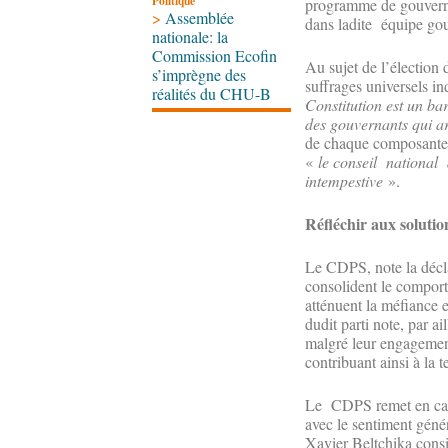
Politique
programme de gouvernan
>
Assemblée
dans ladite équipe go
nationale: la
Commission Ecofin
Au sujet de l’élection
s’imprègne des
suffrages universels ind
réalités du CHU-B
Constitution est un ba
des gouvernants qui ar
de chaque composante a
«
le conseil national 
intempestive
».
Réfléchir aux solutio
Le CDPS, note la déclar
consolident le comporte
atténuent la méfiance e
dudit parti note, par a
malgré leur engagement
contribuant ainsi à la t
Le CDPS remet en cause
avec le sentiment génér
Xavier Beltchika consi