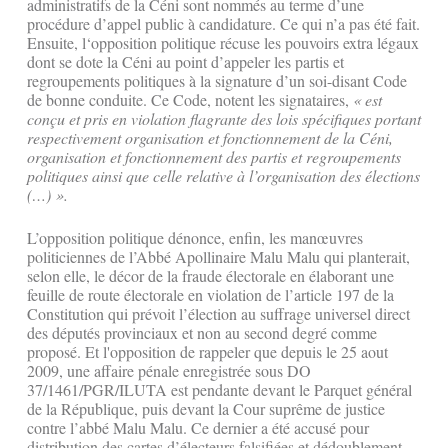
administratifs de la Céni sont nommés au terme d’une
procédure d’appel public à candidature. Ce qui n’a pas été fait.
Ensuite, l‘opposition politique récuse les pouvoirs extra légaux
dont se dote la Céni au point d’appeler les partis et
regroupements politiques à la signature d’un soi-disant Code
de bonne conduite. Ce Code, notent les signataires,
« est
conçu et pris en violation flagrante des lois spécifiques portant
respectivement organisation et fonctionnement de la Céni,
organisation et fonctionnement des partis et regroupements
politiques ainsi que celle relative à l’organisation des élections
(…) ».
L’opposition politique dénonce, enfin, les manœuvres
politiciennes de l’Abbé Apollinaire Malu Malu qui planterait,
selon elle, le décor de la fraude électorale en élaborant une
feuille de route électorale en violation de l’article 197 de la
Constitution qui prévoit l’élection au suffrage universel direct
des députés provinciaux et non au second degré comme
proposé. Et l'opposition de rappeler que depuis le 25 aout
2009, une affaire pénale enregistrée sous DO
37/1461/PGR/ILUTA est pendante devant le Parquet général
de la République, puis devant la Cour suprême de justice
contre l’abbé Malu Malu. Ce dernier a été accusé pour
distribution des cartes d’électeurs falsifiées et dédoublement