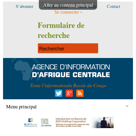
Aller au contenu principal
S’abonner
Voir les offres
Newsletter
Contact
Se connecter
Formulaire de
recherche
Toute l’information
du Bassin du Congo
Menu principal