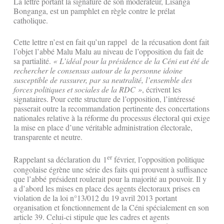
La lettre portant la signature de son modérateur, Lisanga
Bonganga, est un pamphlet en règle contre le prélat
catholique.
Cette lettre n’est en fait qu’un rappel de la récusation dont fait
l’objet l’abbé Malu Malu au niveau de l’opposition du fait de
sa partialité.
« L’idéal pour la présidence de la Céni eut été de
rechercher le consensus autour de la personne idoine
susceptible de rassurer, par sa neutralité, l’ensemble des
forces politiques et sociales de la RDC »
, écrivent les
signataires. Pour cette structure de l’opposition, l’intéressé
passerait outre la recommandation pertinente des concertations
nationales relative à la réforme du processus électoral qui exige
la mise en place d’une véritable administration électorale,
transparente et neutre.
er
Rappelant sa déclaration du 1
février, l’opposition politique
congolaise égrène une série des faits qui prouvent à suffisance
que l’abbé président roulerait pour la majorité au pouvoir. Il y
a d’abord les mises en place des agents électoraux prises en
violation de la loi n°13/012 du 19 avril 2013 portant
organisation et fonctionnement de la Céni spécialement en son
article 39. Celui-ci stipule que les cadres et agents