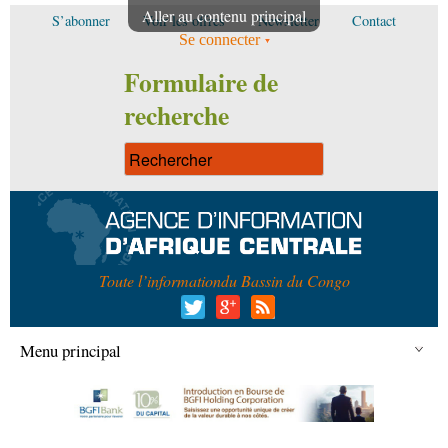
Aller au contenu principal
S’abonner
Voir les offres
Newsletter
Contact
Se connecter
Formulaire de
recherche
Toute l’information
du Bassin du Congo
Menu principal