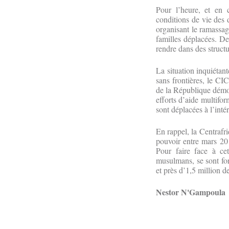
Pour l’heure, et en 
conditions de vie des 
organisant le ramassage
familles déplacées. D
rendre dans des struct
La situation inquiétan
sans frontières, le C
de la République démoc
efforts d’aide multifo
sont déplacées à l’int
En rappel, la Centrafr
pouvoir entre mars 20
Pour faire face à cet
musulmans, se sont form
et près d’1,5 million d
Nestor N'Gampoula