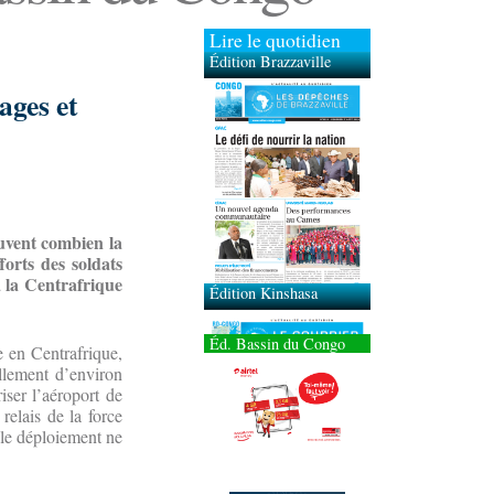
Lire le quotidien
Édition Brazzaville
ages et
Édition Kinshasa
ouvent combien la
forts des soldats
à la Centrafrique
Éd. Bassin du Congo
e en Centrafrique,
llement d’environ
ser l’aéroport de
relais de la force
 le déploiement ne