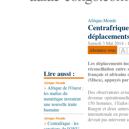
Afrique-Monde
Centrafrique 
déplacement
Samedi 3 Mai 2014 - 
Abonnez-vous
Les déplacements inc
réconciliation entre
Lire aussi :
français et africains
(Misca), appuyés par
Afrique-Monde
>
Afrique de l'Ouest :
Des observateurs avisé
les mafias du
devenue opérationnel
numérique inventent
150 hommes, l’Eufor-R
une nouvelle traite
Bangui et deux autres 
humaine
internationale en post
Afrique-Monde
devrait pas intervenir 
>
Centrafrique : les
sanctions de l'ONU