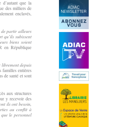
e d’autant que la
ue des milliers de
alement enclavés,
de partir ailleurs
t qu’ils subissent
leurs biens soient
CR en République
 librement depuis
 familles entières
ns de santé et sont
cès aux structures
our y recevoir des
nt ils ont besoin,
ties au conflit à
s que le personnel