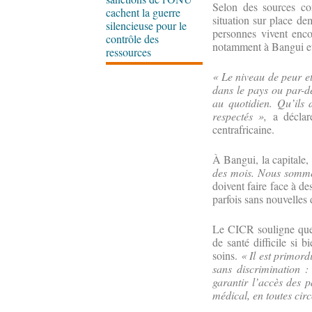
Selon des sources con
cachent la guerre
situation sur place dem
silencieuse pour le
personnes vivent enco
contrôle des
notamment à Bangui e
ressources
« Le niveau de peur et 
dans le pays ou par-de
au quotidien. Qu’ils d
respectés »,
a déclar
centrafricaine.
À Bangui, la capitale,
des mois. Nous sommes 
doivent faire face à de
parfois sans nouvelles 
Le CICR souligne que l
de santé difficile si 
soins.
« Il est primord
sans discrimination :
garantir l’accès des p
médical, en toutes cir