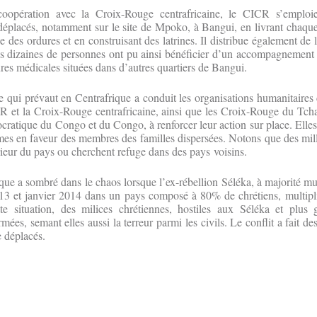
coopération avec la Croix-Rouge centrafricaine, le CICR s’emploie
déplacés, notamment sur le site de Mpoko, à Bangui, en livrant chaque
 des ordures et en construisant des latrines. Il distribue également de 
es dizaines de personnes ont pu ainsi bénéficier d’un accompagnemen
ures médicales situées dans d’autres quartiers de Bangui.
te qui prévaut en Centrafrique a conduit les organisations humanitai
ICR et la Croix-Rouge centrafricaine, ainsi que les Croix-Rouge du Tc
ratique du Congo et du Congo, à renforcer leur action sur place. Elles
rmes en faveur des membres des familles dispersées. Notons que des mil
érieur du pays ou cherchent refuge dans des pays voisins.
ique a sombré dans le chaos lorsque l’ex-rébellion Séléka, à majorité mu
13 et janvier 2014 dans un pays composé à 80% de chrétiens, multiplia
te situation, des milices chrétiennes, hostiles aux Séléka et plus
ées, semant elles aussi la terreur parmi les civils. Le conflit a fait de
e déplacés.