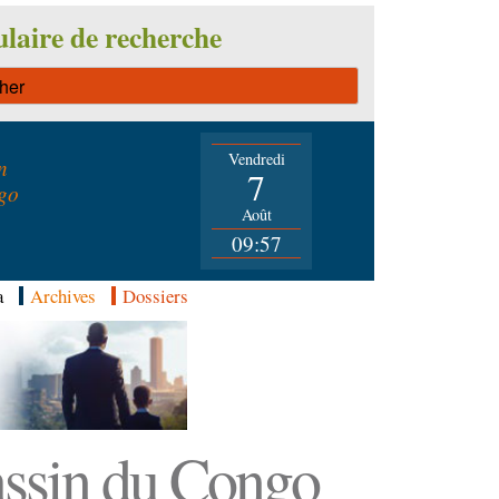
laire de recherche
Vendredi
n
7
go
Août
09:57
a
Archives
Dossiers
Bassin du Congo