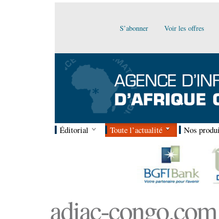
S’abonner
Voir les offres
Éditorial
Toute l’actualité
Nos produi
adiac-congo.com :