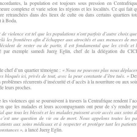
cordantes, la population est toujours sous pression en Centrafriqu
eure complexe et varie selon les régions et les localités. Ce qui fait q
re retranchées dans des lieux de culte ou dans certains quartiers tot
t à Boda.
de violence est tel que les populations n’ont parfois d’autre choix que 
là les frontières afin d’échapper aux atrocités et aux menaces de mor
écident de rester ou de partir, il est fondamental que les civils et 
é par exemple samedi Juerg Eglin, chef de la délégation du CI
 le chef d’un quartier témoigne :
« Nous ne pouvons plus nous déplacer
bloqués ici, privés de tout, avec la peur constante d’être tués. »
Des
s problèmes récurrents d’insécurité et d’accès à la nourriture ou aux soi
de leurs proches.
es violences qui se poursuivent à travers la Centrafrique rendent l’ac
bien que les malades et leurs accompagnants ont peur de s’y rendre p
ial que tous les blessés et les malades puissent avoir accès aux soins do
 c’est une question de vie ou de mort. Nous appelons toutes les par
atients aux soins médicaux et à respecter et protéger tant les patient
constances »,
a lancé Juerg Eglin.