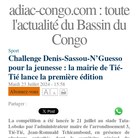
adiac-congo.com : toute
l'actualité du Bassin du
Congo
Sport
Challenge Denis-Sassou-N’Guesso
pour la jeunesse : la mairie de Tié-
Tié lance la première édition
Mardi 23 Juillet 2024 - 15:58
Abonnez-vous
Partager :
La compétition a été lancée le 21 juillet au stade Tata-
Loboko par l’administrateur maire de l’arrondissement 3,
Tié-Tié, Jean-Romuald Tchicamboud, en présence de
plusieurs autorités dont le secrétaire général du