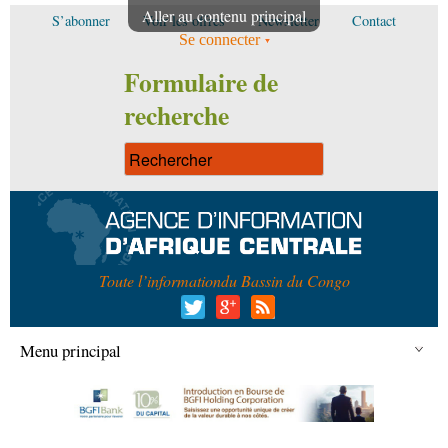
Aller au contenu principal
S’abonner
Voir les offres
Newsletter
Contact
Se connecter
Formulaire de
recherche
Toute l’information
du Bassin du Congo
Menu principal