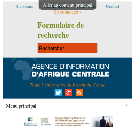
Aller au contenu principal
S’abonner
Voir les offres
Newsletter
Contact
Se connecter
Formulaire de
recherche
Toute l’information
du Bassin du Congo
Menu principal