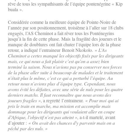
rêve de tous les sympathisants de l’équipe pontenégrine « Kip
buala ».
Considérée comme la meilleure équipe de Pointe-Noire de
l’année par son positionnement, troisième à l’aller sur 18 clubs
engagés, l’AS Cheminot a fait rêver tous les Ponténegrins
jusqu’à la fin de cette phase. Mais la fragilité des joueurs et le
manque de doublures ont fait chuter l’équipe lors de la phase
retour, a indiqué l’entraineur Benoit Nkokolo.
« L'As
Cheminot a certes manqué les objectifs fixés par les dirigeants
mais, ce qui nous a fait plaisir c’est qu’on a assez bien
terminé la saison. Nous n’avions pas pu conserver nos forces
de la phase aller suite à beaucoup de malades et le traitement
n’était plus le même, c’est ce qui a perturbé l’équipe. Au
retour nous n’avions plus d’équipe type. Cependant, nous
avons évité les défaites, avec une série de nuls pour les quatre
derniers matchs. Il faut reconnaître que nous avons des
joueurs fragiles »
, a regretté l’entraineur.
« Pour moi qui ai
pris le train en marche, ma mission est accomplie mais
dommage pour les dirigeants qui voulaient aller en coupe
d’Afrique, l’objectif n’est pas atteint »
, a-t-il martelé, avant
d’ajouter :
« On avait des chances d'y parvenir mais on a
péché par des nuls. »