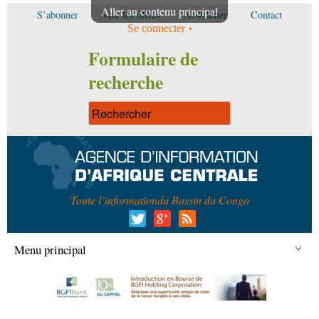
Aller au contenu principal
S’abonner
Voir les offres
Newsletter
Contact
Se connecter
Formulaire de
recherche
Toute l’information
du Bassin du Congo
Menu principal