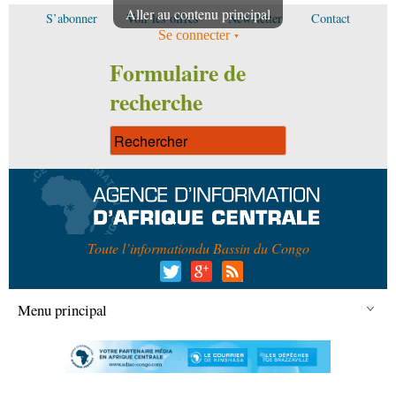
Aller au contenu principal
S’abonner
Voir les offres
Newsletter
Contact
Se connecter
Formulaire de
recherche
Toute l’information
du Bassin du Congo
Menu principal