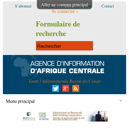
Aller au contenu principal
S’abonner
Voir les offres
Newsletter
Contact
Se connecter
Formulaire de
recherche
Toute l’information
du Bassin du Congo
Menu principal