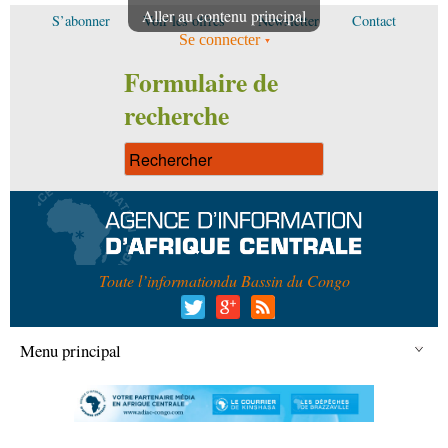
Aller au contenu principal
S’abonner
Voir les offres
Newsletter
Contact
Se connecter
Formulaire de
recherche
Toute l’information
du Bassin du Congo
Menu principal