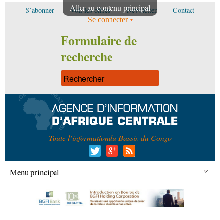
Aller au contenu principal
S’abonner
Voir les offres
Newsletter
Contact
Se connecter
Formulaire de
recherche
Toute l’information
du Bassin du Congo
Menu principal