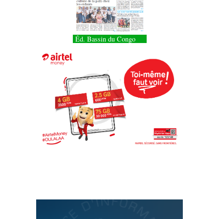
Éd. Bassin du Congo