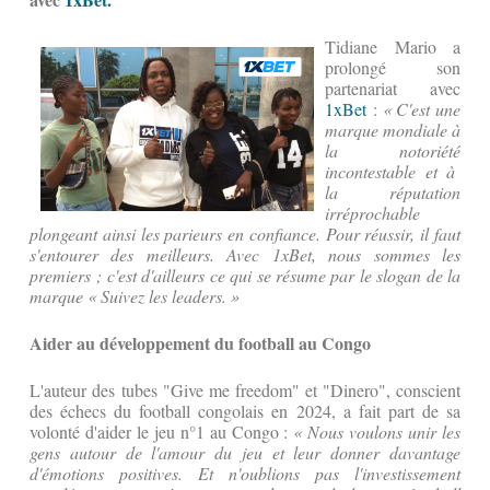
Tidiane Mario a
prolongé son
partenariat avec
1xBet
:
« C'est une
marque mondiale à
la not
o
r
iété
incontestable et à
la réputation
irréprochable
plongeant ainsi les parieurs en confiance. Pour réussir, il faut
s'entourer des meilleurs. Avec 1xBet, nous sommes les
premiers
;
c'est d'ailleurs ce qui se résume par le slogan de la
marque « Suivez les leaders. »
Aider au développement du football au Congo
L'auteur des tubes "Give me freedom" et "Dinero", conscient
des échecs du football congolais en 2024, a fait part de sa
volonté d'aider le jeu n°1 au Congo :
« Nous voulons unir les
gens autour de l'amour du jeu et leur donner
davantage
d'émotions positives. Et n'oublions pas l'investissement