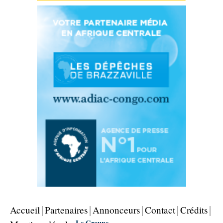
Accueil
Partenaires
Annonceurs
Contact
Crédits
Le Groupe