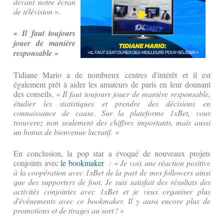
devant notre écran
de
télévision
»
.
«
Il faut toujours
jouer de manière
responsable
»
Tidiane Mario a de nombreux centres d'intérêt et il est
également prêt à aider les amateurs de paris en leur donnant
des conseils.
« Il faut toujours jouer de manière responsable,
étudier les statistiques et prendre des décisions en
connaissance de cause. Sur la plateforme 1xBet, vous
trouverez non seulement des chiffres importants, mais aussi
un bonus de bienvenue lucratif
. »
En conclusion, la pop star a évoqué de nouveaux projets
conjoints avec
le bookmaker
: « Je vois une réaction positive
à la coopération avec 1xBet de la part de mes followers ainsi
que des supporters de foot. Je suis satisfait des résultats des
activités conjointes avec 1xBet et je veux organiser plus
d'événements avec ce bookmaker. Il y aura encore plus de
promotions et de tirages au sort ! »