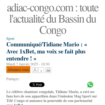
adiac-congo.com : toute
l'actualité du Bassin du
Congo
Sport
Communiqué/Tidiane Mario : «
Avec 1xBet, ma voix se fait plus
entendre ! »
Mardi 7 Janvier 2025 - 10:30
Abonnez-vous
Partager :
Le célèbre chanteur congolais, Tidiane Mario, a
ravi
ses
fans lors de son apparition dans l'émission M
ag
S
port
sur
Télé Congo
et annonce la poursuite de son partenariat
avec
1xBet.