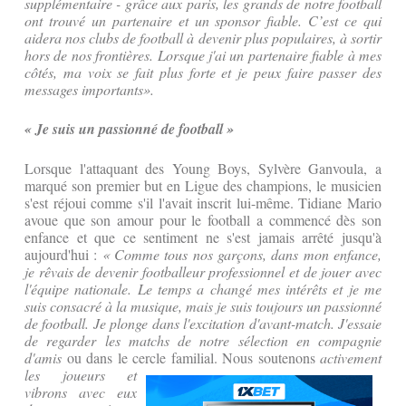
supplémentaire - grâce aux paris, les grands de notre football
ont trouvé un partenaire et un sponsor fiable.
C’est ce qui
aidera nos clubs de football à devenir plus populaires, à sortir
hors de nos frontières. Lorsque j'ai un partenaire fiable à mes
côtés, ma voix se fait plus forte et je peux faire passer des
messages importants».
« Je suis un passionné de football »
Lorsque l'attaquant des Young Boys, Sylvère Ganvoula, a
marqué son premier but en Ligue des champions, le musicien
s'est réjoui comme s'il l'avait inscrit lui-même. Tidiane Mario
avoue que son amour pour le football a commencé dès son
enfance et que ce sentiment ne s'est jamais arrêté jusqu'à
aujourd'hui :
« Comme tous nos garçons, dans mon enfance,
je rêvais de devenir footballeur professionnel et de jouer avec
l'équipe nationale. Le temps a changé mes intérêts et je me
suis consacré à la musique, mais je suis toujours un passionné
de football. Je plonge dans l'excitation d'avant-match. J'essaie
de regarder les matchs de notre sélection en compagnie
d'amis
ou dans le cercle familial. Nous soutenons
activement
les
joueurs et
vibrons
avec eux