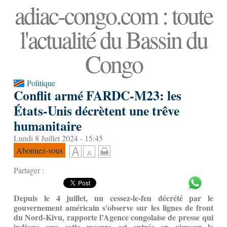
adiac-congo.com : toute
l'actualité du Bassin du
Congo
Politique
Conflit armé FARDC-M23: les
États-Unis décrètent une trêve
humanitaire
Lundi 8 Juillet 2024 - 15:45
Abonnez-vous
Partager :
Depuis le 4 juillet, un cessez-le-feu décrété par le
gouvernement américain s'observe sur les lignes de front
du Nord-Kivu, rapporte l’Agence congolaise de presse qui
indique que cette mesure est entrée en vigueur le