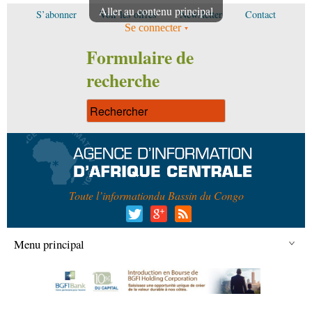
Aller au contenu principal
S’abonner
Voir les offres
Newsletter
Contact
Se connecter
Formulaire de
recherche
Toute l’information
du Bassin du Congo
Menu principal