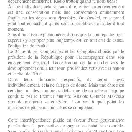
département ministériel. Radio trottoir quand tu nous tiens!
À titre individuel, cela va sans dire, entrer au gouvernement
est une consécration mais une consécration éminemment
fragile car les sièges sont éjectables. On s'assied, on y prend
goût tout en sachant qu’ils sont susceptibles de sauter à tout
moment.
Sans dramatiser le phénomène, disons que la contrepartie pour
espérer s'y agripper plus longtemps est, en tout état de cause,
l'obligation de résultat.
Le 24 avril, les Congolaises et les Congolais choisis par le
président de la République pour l'accompagner dans son
engagement électoral d'accélération de la marche vers le
développement ont, à leur tour, pris rendez-vous avec la nation
et le chef de l’État.
Dans leurs domaines respectifs, ils seront jugés
individuellement, cela ne fait pas de doute. Mais une chose est
certaine, un des nombreux défis que devra relever l'équipe
conduite par le Premier ministre Anatole Collinet Makosso
sera de maintenir sa cohésion. L'on voit à quel point les
missions de plusieurs ministères se complètent.
Cette interdépendance plaide en faveur d'une gouvernance
placée dans la perspective de gagner les batailles ensemble.
Sans perdre de vue le sens de l'arbitrage du 24 avril que l’on