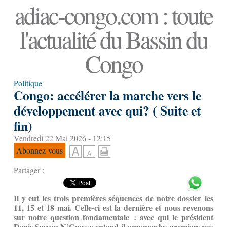
adiac-congo.com : toute
l'actualité du Bassin du
Congo
Politique
Congo: accélérer la marche vers le
développement avec qui? ( Suite et
fin)
Vendredi 22 Mai 2026 - 12:15
Abonnez-vous
Partager :
Il y eut les trois premières séquences de notre dossier les
11, 15 et 18 mai. Celle-ci est la dernière et nous revenons
sur notre question fondamentale : avec qui le président
Denis Sassou N’Guesso entend-il amorcer les premiers pas