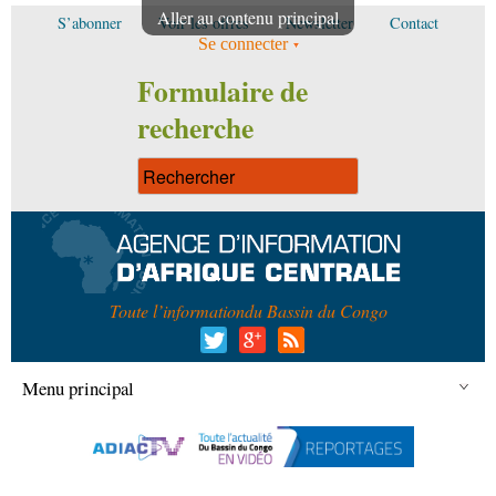
Aller au contenu principal
S’abonner
Voir les offres
Newsletter
Contact
Se connecter
Formulaire de
recherche
Toute l’information
du Bassin du Congo
Menu principal