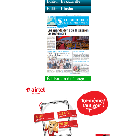
Édition Brazzaville
Édition Kinshasa
Éd. Bassin du Congo