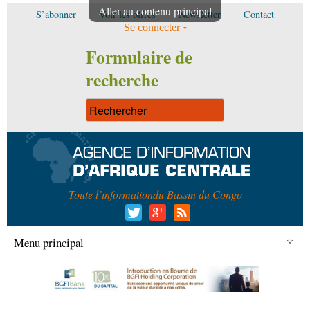
Aller au contenu principal
S’abonner
Voir les offres
Newsletter
Contact
Se connecter
Formulaire de
recherche
Toute l’information
du Bassin du Congo
Menu principal