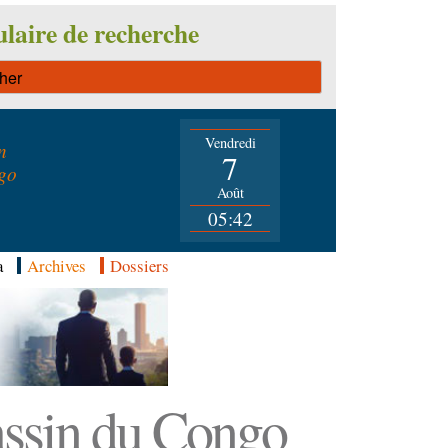
laire de recherche
Vendredi
n
7
go
Août
05:42
a
Archives
Dossiers
Bassin du Congo