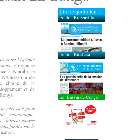
Lire le quotidien
Édition Brazzaville
Édition Kinshasa
ts entre l’Afrique
ssance »
organisé
nce à Nairobi, le
u N’Guesso, a été
re, chargé de la
veloppement et de
 Bouya.
Éd. Bassin du Congo
la nécessité pour
eté économique,
infrastructures
iats fondés sur le
ication.