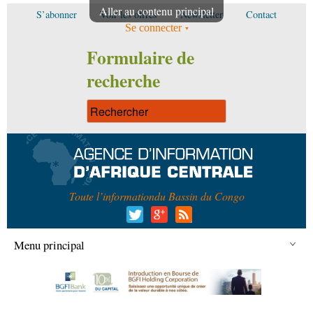
Aller au contenu principal
S’abonner
Voir les offres
Newsletter
Contact
Se connecter
Formulaire de
recherche
Toute l’information
du Bassin du Congo
Menu principal