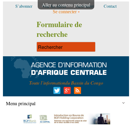
Aller au contenu principal
S’abonner
Voir les offres
Newsletter
Contact
Se connecter
Formulaire de
recherche
Toute l’information
du Bassin du Congo
Menu principal