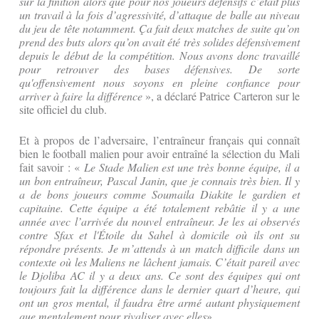
sur la finition alors que pour nos joueurs défensifs c’était plus
un travail à la fois d’agressivité, d’attaque de balle au niveau
du jeu de tête notamment. Ça fait deux matches de suite qu’on
prend des buts alors qu’on avait été très solides défensivement
depuis le début de la compétition. Nous avons donc travaillé
pour retrouver des bases défensives. De sorte
qu'offensivement nous soyons en pleine confiance pour
arriver à faire la différence
», a déclaré Patrice Carteron sur le
site officiel du club.
Et à propos de l’adversaire, l’entraîneur français qui connaît
bien le football malien pour avoir entraîné la sélection du Mali
fait savoir : «
Le Stade Malien est une très bonne équipe, il a
un bon entraîneur, Pascal Janin, que je connais très bien. Il y
a de bons joueurs comme Soumaila Diakite le gardien et
capitaine. Cette équipe a été totalement rebâtie il y a une
année avec l’arrivée du nouvel entraîneur. Je les ai observés
contre Sfax et l'Étoile du Sahel à domicile où ils ont su
répondre présents. Je m’attends à un match difficile dans un
contexte où les Maliens ne lâchent jamais. C’était pareil avec
le Djoliba AC il y a deux ans. Ce sont des équipes qui ont
toujours fait la différence dans le dernier quart d’heure, qui
ont un gros mental, il faudra être armé autant physiquement
que mentalement pour rivaliser avec elles
».