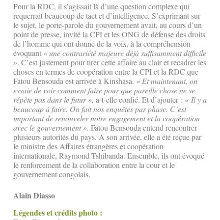
Pour la RDC, il s’agissait là d’une question complexe qui
requerrait beaucoup de tact et d’intelligence. S’exprimant sur
le sujet, le porte-parole du gouvernement avait, au cours d’un
point de presse, invité la CPI et les ONG de défense des droits
de l’homme qui ont donné de la voix, à la compréhension
évoquant
« une contrariété majeure déjà suffisamment difficile
»
. C’est justement pour tirer cette affaire au clair et recadrer les
choses en termes de coopération entre la CPI et la RDC que
Fatou Bensouda est arrivée à Kinshasa.
« Et maintenant, on
essaie de voir comment faire pour que pareille chose ne se
répète pas dans le futur »,
a-t-elle confié. Et d’ajouter :
« Il y a
beaucoup à faire. On fait nos enquêtes par phase. C’est
important de renouveler notre engagement et la coopération
avec le gouvernement ».
Fatou Bensouda entend rencontrer
plusieurs autorités du pays. A son arrivée, elle a été reçue par
le ministre des Affaires étrangères et coopération
internationale, Raymond Tshibanda. Ensemble, ils ont évoqué
le renforcement de la collaboration entre la cour et le
gouvernement congolais.
Alain Diasso
Légendes et crédits photo :