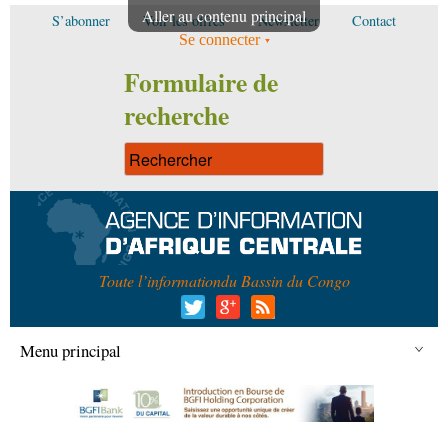
Aller au contenu principal
S’abonner
Voir les offres
Newsletter
Contact
Se connecter
Formulaire de
recherche
Toute l’information
du Bassin du Congo
Menu principal