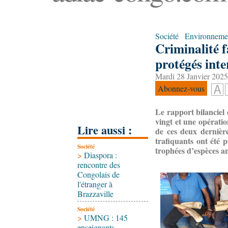
Société
Environneme
Criminalité 
protégés inte
Mardi 28 Janvier 2025
Abonnez-vous
Le rapport bilanciel 
vingt et une opératio
Lire aussi :
de ces deux dernièr
trafiquants ont été p
Société
trophées d’espèces a
>
Diaspora :
rencontre des
Congolais de
l'étranger à
Brazzaville
Société
>
UMNG : 145
enseignants-