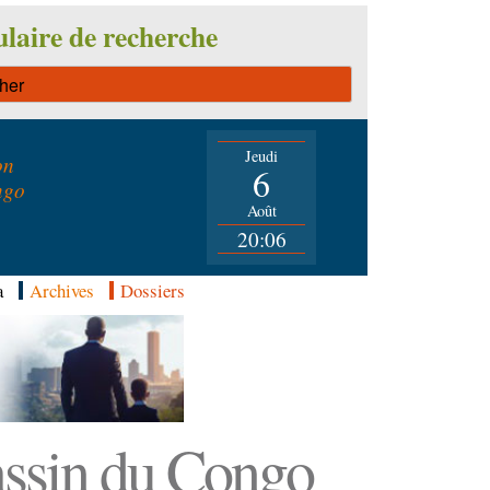
laire de recherche
Jeudi
on
6
ngo
Août
20:06
a
Archives
Dossiers
Bassin du Congo