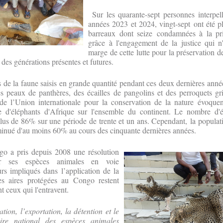
Sur les quarante-sept personnes interpel
années 2023 et 2024, vingt-sept ont été pl
barreaux dont seize condamnées à la pri
grâce à l'engagement de la justice qui n'
marge de cette lutte pour la préservation d
t des générations présentes et futures.
 de la faune saisis en grande quantité pendant ces deux dernières années
des peaux de panthères, des écailles de pangolins et des perroquets g
 de l’Union internationale pour la conservation de la nature évoque
 d'éléphants d'Afrique sur l'ensemble du continent. Le nombre d'é
lus de 86% sur une période de trente et un ans. Cependant, la populat
minué d'au moins 60% au cours des cinquante dernières années.
ngo a pris depuis 2008 une résolution
er ses espèces animales en voie
urs impliqués dans l’application de la
les aires protégées au Congo restent
nt ceux qui l'entravent.
ation, l’exportation, la détention et le
toire national des espèces animales