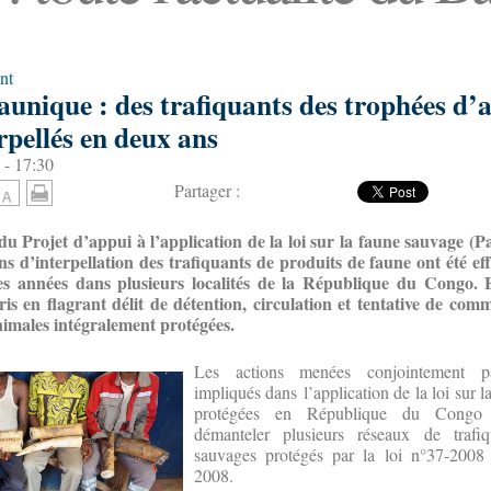
nt
faunique : des trafiquants des trophées d
rpellés en deux ans
 - 17:30
Partager :
du Projet d’appui à l’application de la loi sur la faune sauvage (P
ns d’interpellation des trafiquants de produits de faune ont été ef
es années dans plusieurs localités de la République du Congo. 
ris en flagrant délit de détention, circulation et tentative de comm
nimales intégralement protégées.
Les actions menées conjointement pa
impliqués dans l’application de la loi sur la
protégées en République du Congo
démanteler plusieurs réseaux de trafi
sauvages protégés par la loi n°37-200
2008.