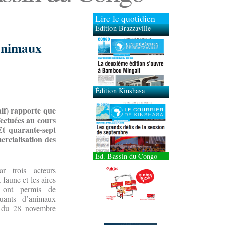
Lire le quotidien
Édition Brazzaville
’animaux
Édition Kinshasa
alf) rapporte que
fectuées au cours
Et quarante-sept
ercialisation des
Éd. Bassin du Congo
r trois acteurs
 faune et les aires
 ont permis de
quants d’animaux
8 du 28 novembre