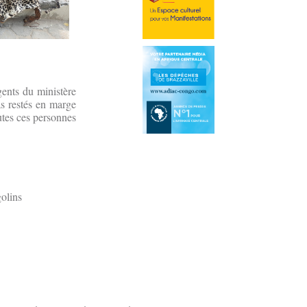
.
gents du ministère
as restés en marge
utes ces personnes
golins