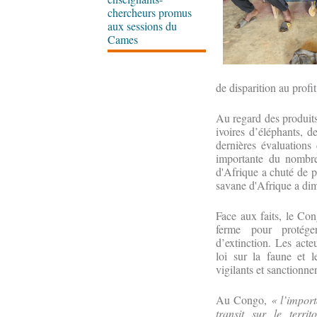
chercheurs promus
aux sessions du
Cames
de disparition au profi
Au regard des produits
ivoires d’éléphants, 
dernières évaluations
importante du nombre
d'Afrique a chuté de p
savane d'Afrique a di
Face aux faits, le Co
ferme pour protég
d’extinction. Les acte
loi sur la faune et 
vigilants et sanctionne
Au Congo,
« l’import
transit sur le terri