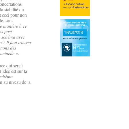
concertations
a stabilité du
ut ceci pour non
le, sans
de manière à ce
ns post
n schéma avec
 ? Il faut trouver
tions des
actuelle »
.
ce qui serait
’idée est sur la
schéma
on au niveau de la