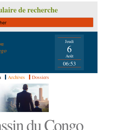
laire de recherche
Jeudi
on
6
ngo
Août
06:53
a
Archives
Dossiers
Bassin du Congo