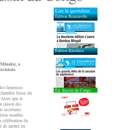
Lire le quotidien
Édition Brazzaville
Édition Kinshasa
n Minaku, a
décisions
 les fameuses
Éd. Bassin du Congo
a chambre basse du
 Alors que le
n raison des
e secrétaire
térise nombre
a célébration du
é de mettre en