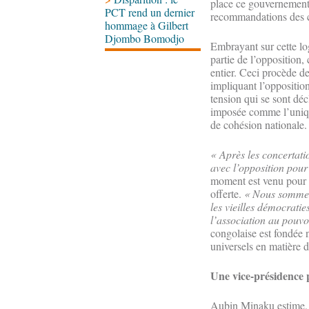
place ce gouvernement
PCT rend un dernier
recommandations des co
hommage à Gilbert
Djombo Bomodjo
Embrayant sur cette lo
partie de l’opposition,
entier. Ceci procède de
impliquant l’opposition
tension qui se sont décl
imposée comme l’uniqu
de cohésion nationale
« Après les concertati
avec l’opposition pour
moment est venu pour l’
offerte.
« Nous sommes 
les vieilles démocratie
l’association au pouvo
congolaise est fondée 
universels en matière d
Une vice-présidence 
Aubin Minaku estime, p