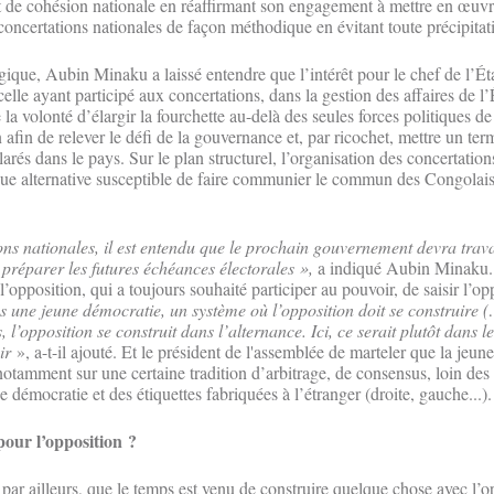
 de cohésion nationale en réaffirmant son engagement à mettre en œuvr
ncertations nationales de façon méthodique en évitant toute précipitat
gique, Aubin Minaku a laissé entendre que l’intérêt pour le chef de l’Ét
 celle ayant participé aux concertations, dans la gestion des affaires de 
 la volonté d’élargir la fourchette au-delà des seules forces politiques de
 afin de relever le défi de la gouvernance et, par ricochet, mettre un ter
arés dans le pays. Sur le plan structurel, l’organisation des concertations
e alternative susceptible de faire communier le commun des Congolais 
.
ons nationales, il est entendu que le prochain gouvernement devra trav
 préparer les futures échéances électorales »,
a indiqué Aubin Minaku. 
opposition, qui a toujours souhaité participer au pouvoir, de saisir l’opp
une jeune démocratie, un système où l’opposition doit se construire (
s, l’opposition se construit dans l’alternance. Ici, ce serait plutôt dans 
ir
», a-t-il ajouté. Et le président de l'assemblée de marteler que la jeun
notamment sur une certaine tradition d’arbitrage, de consensus, loin des
e démocratie et des étiquettes fabriquées à l’étranger (droite, gauche...).
pour l’opposition ?
ar ailleurs, que le temps est venu de construire quelque chose avec l’op