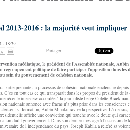
al 2013-2016 : la majorité veut impliquer
 - 18:39
Partager :
ervention médiatique, le président de l’Assemblée nationale, Aubi
on regroupement politique de faire participer l’opposition dans les 
’au sein du gouvernement de cohésion nationale.
urs partie prenante au processus de cohésion nationale enclenché depuis
s. C’es en tout cas ce qui transparaît dans les propos du président de l
une récente interview accordée à la journaliste belge Colette Braekman.
on nationale annoncé avec fracas n’a plus prise dans les consciences e
ctérisent sa formation, Aubin Minaku ravive la perspective. Là-dessus, l
présidentielle affiche une conviction qui tranche avec le doute qui carac
ormation dudit gouvernement. Dans son dernier message à l’occasion de l
niversaire de l’indépendance du pays, Joseph Kabila a réitéré sa volont