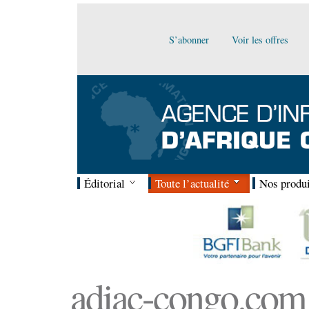
S’abonner
Voir les offres
Éditorial
Toute l’actualité
Nos produi
adiac-congo.com :