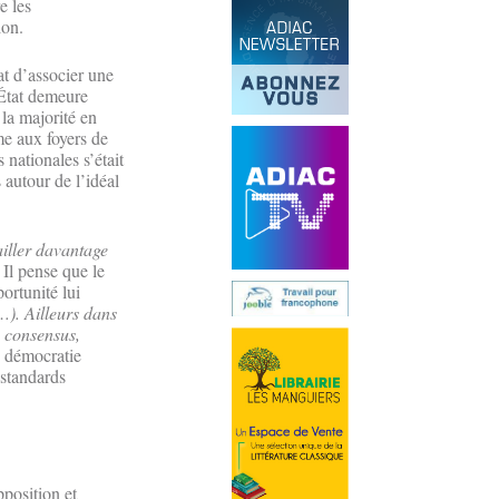
e les
ion.
at d’associer une
l’État demeure
 la majorité en
me aux foyers de
 nationales s’était
autour de l’idéal
ailler davantage
Il pense que le
ortunité lui
…). Ailleurs dans
le consensus,
e démocratie
 standards
position et