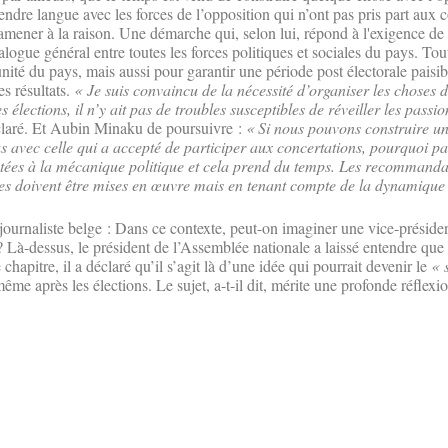
endre langue avec les forces de l’opposition qui n’ont pas pris part aux 
ramener à la raison. Une démarche qui, selon lui, répond à l'exigence de l
alogue général entre toutes les forces politiques et sociales du pays. To
nité du pays, mais aussi pour garantir une période post électorale paisib
s résultats.
« Je suis convaincu de la nécessité d’organiser les choses 
 élections, il n’y ait pas de troubles susceptibles de réveiller les passio
déclaré. Et Aubin Minaku de poursuivre :
« Si nous pouvons construire u
as avec celle qui a accepté de participer aux concertations, pourquoi pas
tées à la mécanique politique et cela prend du temps. Les recommanda
es doivent être mises en œuvre mais en tenant compte de la dynamique 
journaliste belge : Dans ce contexte, peut-on imaginer une vice-présiden
? Là-dessus, le président de l’Assemblée nationale a laissé entendre que l
chapitre, il a déclaré qu’il s’agit là d’une idée qui pourrait devenir le
« 
me après les élections. Le sujet, a-t-il dit, mérite une profonde réflexi