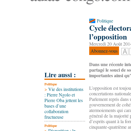
Politique
Cycle élector
l’opposition
Mercredi 20 Août 2014
Abonnez-vous
Dans une récente int
partagé le souci de s
Lire aussi :
importantes ainsi qu
Politique
L’opposition est toujo
>
Vie des institutions
concertations nationale
: Pierre Ngolo et
Parlement repris dans 
Pierre Oba jettent les
gouvernement de cohési
bases d’une
atermoiements qui cara
collaboration
général de la majorité 
fructueuse
d’esprits quant à la f
Politique
cinquante-quatrième an
>
Disparition : le