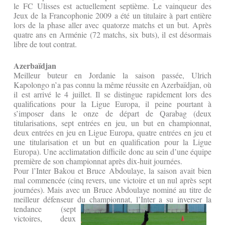
le FC Ulisses est actuellement septième. Le vainqueur des
Jeux de la Francophonie 2009 a été un titulaire à part entière
lors de la phase aller avec quatorze matchs et un but. Après
quatre ans en Arménie (72 matchs, six buts), il est désormais
libre de tout contrat.
Azerbaïdjan
Meilleur buteur en Jordanie la saison passée, Ulrich
Kapolongo n’a pas connu la même réussite en Azerbaïdjan, où
il est arrivé le 4 juillet. Il se distingue rapidement lors des
qualifications pour la Ligue Europa, il peine pourtant à
s’imposer dans le onze de départ de Qarabag (deux
titularisations, sept entrées en jeu, un but en championnat,
deux entrées en jeu en Ligue Europa, quatre entrées en jeu et
une titularisation et un but en qualification pour la Ligue
Europa). Une acclimatation difficile donc au sein d’une équipe
première de son championnat après dix-huit journées.
Pour l’Inter Bakou et Bruce Abdoulaye, la saison avait bien
mal commencée (cinq revers, une victoire et un nul après sept
journées). Mais avec un Bruce Abdoulaye nominé au titre de
meilleur défenseur du
championnat, l’Inter a su inverser la
tendance (sept
victoires, deux