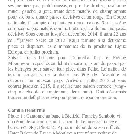
ses premiers pas, plutôt réussis, en pro. Le droitier, positionné
milieu gauche, a joué trente-deux matchs de championnats
pour six buts, quatre passes décisives et un rouge. En Coupe
nationale, il compte cinq buts en deux matchs. Sur la scène
européenne (six matchs comme titulaire), il a donné une passe
décisive. Sous contrat jusqu’en décembre 2014, il aura 22 ans
er
ce 1
janvier. Sacré en 2012, Kalju termine à la deuxième
place et disputera les éliminatoires de la prochaine Ligue
Europa, en juillet prochain.
Saison moins brillante pour Tammeka Tarju et Prêche
Mboungou : repêchés en début de saison, ils ont dû passer par
les barrages pour sauver leur place dans l’élite. Le milieu de
terrain congolais ne souhaite pas être de l’aventure et
découvrir un nouveau pays. Arrivé en juillet 2012 et sous
contrat jusqu’en 2015, il a réalisé une saison correcte (vingt-
cinq matchs de championnat, deux buts). Doit désormais
trouver un défi plus relevé pour poursuivre sa progression.
Camille Delourme
Photo 1 : Cantonné au banc à Bielfeld, Francky Sembolo vit
un début de saison frustrant : aucun but et une confiance en
berne. (© DR) ; Photo 2 : Après un début de saison difficile,
l'Inter Bakou de Bruce Abdoulaye a trouvé son rythme de