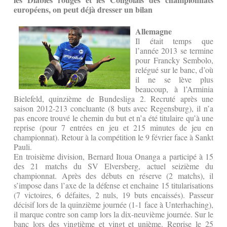
européens, on peut déjà dresser un bilan
Allemagn
e
Il était temps que
l’année 2013 se termine
pour Francky Sembolo,
relégué sur le banc, d’où
il ne se lève plus
beaucoup, à l’Arminia
Bielefeld, quinzième de Bundesliga 2. Recruté après une
saison 2012-213 concluante (8 buts avec Regensburg), il n’a
pas encore trouvé le chemin du but et n’a été titulaire qu’à une
reprise (pour 7 entrées en jeu et 215 minutes de jeu en
championnat). Retour à la compétition le 9 février face à Sankt
Pauli.
En troisième division, Bernard Itoua Onanga a participé à 15
des 21 matchs du SV Elversberg, actuel seizième du
championnat. Après des débuts en réserve (2 matchs), il
s’impose dans l’axe de la défense et enchaine 15 titularisations
(7 victoires, 6 défaites, 2 nuls, 19 buts encaissés). Passeur
décisif lors de la quinzième journée (1-1 face à Unterhaching),
il marque contre son camp lors la dix-neuvième journée. Sur le
banc lors des vingtième et vingt et unième. Reprise le 25