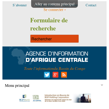
Aller au contenu principal
S’abonner
Voir les offres
Newsletter
Contact
Se connecter
Formulaire de
recherche
Toute l’information
du Bassin du Congo
Menu principal