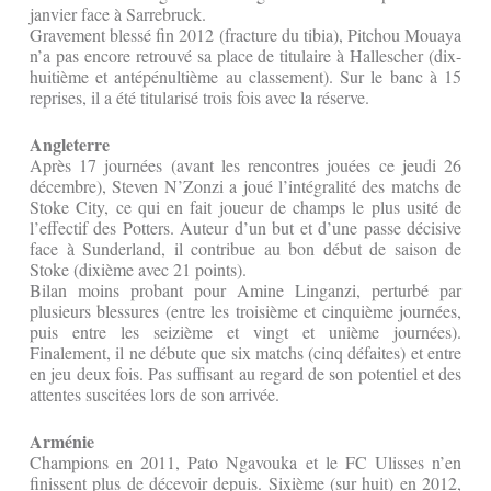
janvier face à Sarrebruck.
Gravement blessé fin 2012 (fracture du tibia), Pitchou Mouaya
n’a pas encore retrouvé sa place de titulaire à Hallescher (dix-
huitième et antépénultième au classement). Sur le banc à 15
reprises, il a été titularisé trois fois avec la réserve.
Angleterre
Après 17 journées (avant les rencontres jouées ce jeudi 26
décembre), Steven N’Zonzi a joué l’intégralité des matchs de
Stoke City, ce qui en fait joueur de champs le plus usité de
l’effectif des Potters. Auteur d’un but et d’une passe décisive
face à Sunderland, il contribue au bon début de saison de
Stoke (dixième avec 21 points).
Bilan moins probant pour Amine Linganzi, perturbé par
plusieurs blessures (entre les troisième et cinquième journées,
puis entre les seizième et vingt et unième journées).
Finalement, il ne débute que six matchs (cinq défaites) et entre
en jeu deux fois. Pas suffisant au regard de son potentiel et des
attentes suscitées lors de son arrivée.
Arménie
Champions en 2011, Pato Ngavouka et le FC Ulisses n’en
finissent plus de décevoir depuis. Sixième (sur huit) en 2012,