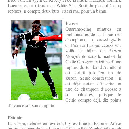
Loemba est « tricard» au White Star. Sorti du placard à cinq
reprises, il compte deux buts. Pas si mal pour un banni.
Écosse
Quarante-cinq minutes en
préliminaires de la Ligue des
champions, quatre-vingt-dix
en Premier League écossaise :
voilà le bilan de Steven
Mouyokolo sous le maillot du
Celtic Glasgow. Victime d’une
rupture du tendon d’Achille, il
est forfait jusqu’en fin de
saison. Seule consolation : il
est déjà certain d’inscrire un
titre de champion d’Écosse à
son palmarès, puisque le
Celtic compte déjà dix points
d’avance sur son dauphin.
Estonie
La saison, débutée en février 2013, est finie en Estonie. Arrivé
en provenance de la réserve de Lille, Allan Kimbaloula a fait