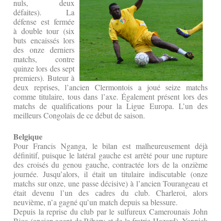
nuls, deux
défaites). La
défense est fermée
à double tour (six
buts encaissés lors
des onze derniers
matchs, contre
quinze lors des sept
premiers). Buteur à
deux reprises, l’ancien Clermontois a joué seize matchs
comme titulaire, tous dans l’axe. Également présent lors des
matchs de qualifications pour la Ligue Europa. L’un des
meilleurs Congolais de ce début de saison.
Belgique
Pour Francis Nganga, le bilan est malheureusement déjà
définitif, puisque le latéral gauche est arrêté pour une rupture
des croisés du genou gauche, contractée lors de la onzième
journée. Jusqu’alors, il était un titulaire indiscutable (onze
matchs sur onze, une passe décisive) à l’ancien Tourangeau et
était devenu l’un des cadres du club. Charleroi, alors
neuvième, n’a gagné qu’un match depuis sa blessure.
Depuis la reprise du club par le sulfureux Camerounais John
Bico (ancien agent de Ribery et de la fratrie Hazard), Yannick