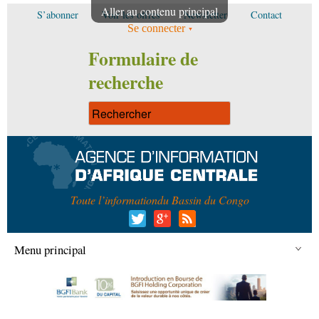
Aller au contenu principal
S’abonner
Voir les offres
Newsletter
Contact
Se connecter
Formulaire de
recherche
Toute l’information
du Bassin du Congo
Menu principal