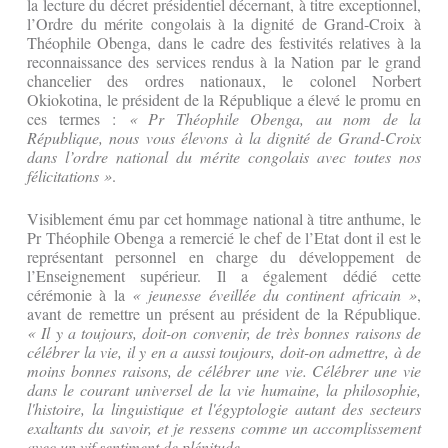
la lecture du décret présidentiel décernant, à titre exceptionnel,
l’Ordre du mérite congolais à la dignité de Grand-Croix à
Théophile Obenga, dans le cadre des festivités relatives à la
reconnaissance des services rendus à la Nation par le grand
chancelier des ordres nationaux, le colonel Norbert
Okiokotina, le président de la République a élevé le promu en
ces termes :
« Pr Théophile Obenga, au nom de la
République, nous vous élevons à la dignité de Grand-Croix
dans l’ordre national du mérite congolais avec toutes nos
félicitations »
.
Visiblement ému par cet hommage national à titre anthume, le
Pr Théophile Obenga a remercié le chef de l’Etat dont il est le
représentant personnel en charge du développement de
l’Enseignement supérieur. Il a également dédié cette
cérémonie à la
« jeunesse éveillée du continent africain »
,
avant de remettre un présent au président de la République.
« Il y a toujours, doit-on convenir, de très bonnes raisons de
célébrer la vie, il y en a aussi toujours, doit-on admettre, à de
moins bonnes raisons, de célébrer une vie. Célébrer une vie
dans le courant universel de la vie humaine, la philosophie,
l'histoire, la linguistique et l'égyptologie autant des secteurs
exaltants du savoir, et je ressens comme un accomplissement
avec un vif sentiment de plénitude.