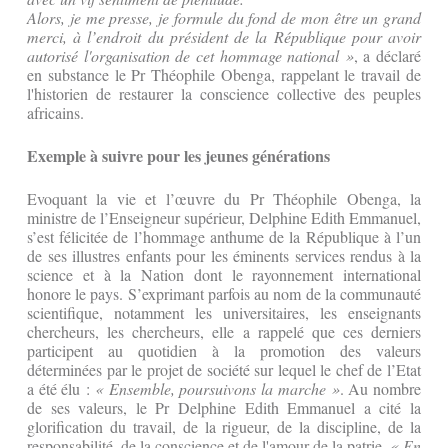
Alors, je me presse, je formule du fond de mon être un grand
merci, à l’endroit du président de la République pour avoir
autorisé l'organisation de cet hommage national »
, a déclaré
en substance le Pr Théophile Obenga, rappelant le travail de
l'historien de restaurer la conscience collective des peuples
africains.
Exemple à suivre pour les jeunes générations
Evoquant la vie et l’œuvre du Pr Théophile Obenga, la
ministre de l’Enseigneur supérieur, Delphine Edith Emmanuel,
s’est félicitée de l’hommage anthume de la République à l’un
de ses illustres enfants pour les éminents services rendus à la
science et à la Nation dont le rayonnement international
honore le pays. S’exprimant parfois au nom de la communauté
scientifique, notamment les universitaires, les enseignants
chercheurs, les chercheurs, elle a rappelé que ces derniers
participent au quotidien à la promotion des valeurs
déterminées par le projet de société sur lequel le chef de l’Etat
a été élu :
« Ensemble, poursuivons la marche »
. Au nombre
de ses valeurs, le Pr Delphine Edith Emmanuel a cité la
glorification du travail, de la rigueur, de la discipline, de la
responsabilité, de la conscience et de l'amour de la patrie.
« En