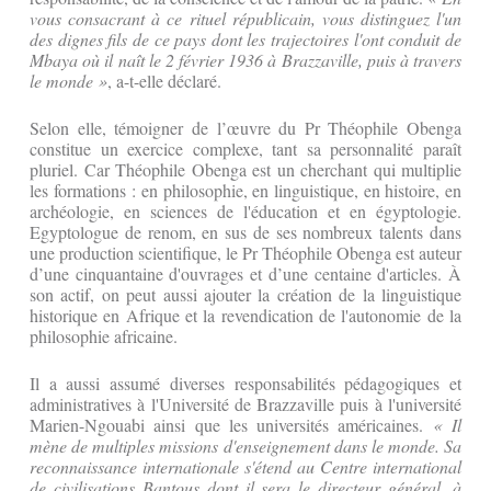
vous consacrant à ce rituel républicain, vous distinguez l'un
des dignes fils de ce pays dont les trajectoires l'ont conduit de
Mbaya où il naît le 2 février 1936 à Brazzaville, puis à travers
le monde »
, a-t-elle déclaré.
Selon elle, témoigner de l’œuvre du Pr Théophile Obenga
constitue un exercice complexe, tant sa personnalité paraît
pluriel. Car Théophile Obenga est un cherchant qui multiplie
les formations : en philosophie, en linguistique, en histoire, en
archéologie, en sciences de l'éducation et en égyptologie.
Egyptologue de renom, en sus de ses nombreux talents dans
une production scientifique, le Pr Théophile Obenga est auteur
d’une cinquantaine d'ouvrages et d’une centaine d'articles. À
son actif, on peut aussi ajouter la création de la linguistique
historique en Afrique et la revendication de l'autonomie de la
philosophie africaine.
Il a aussi assumé diverses responsabilités pédagogiques et
administratives à l'Université de Brazzaville puis à l'université
Marien-Ngouabi ainsi que les universités américaines.
« Il
mène de multiples missions d'enseignement dans le monde. Sa
reconnaissance internationale s'étend au Centre international
de civilisations Bantous dont il sera le directeur général, à