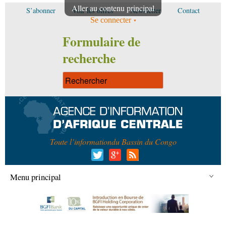
Aller au contenu principal
S’abonner
Voir les offres
Newsletter
Contact
Se connecter
Formulaire de
recherche
Toute l’information
du Bassin du Congo
Menu principal