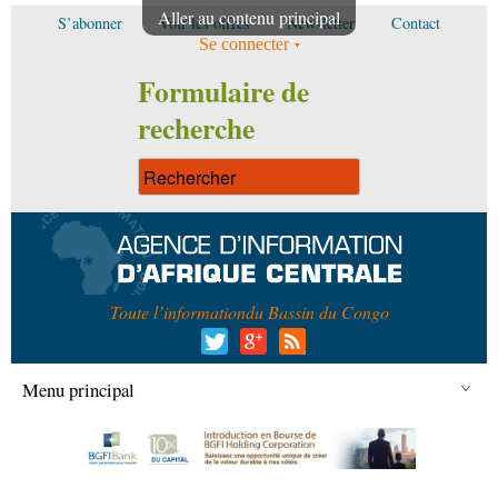
Aller au contenu principal
S’abonner
Voir les offres
Newsletter
Contact
Se connecter
Formulaire de
recherche
Toute l’information
du Bassin du Congo
Menu principal