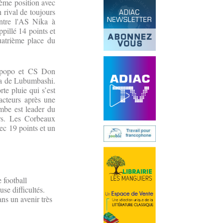
ème position avec
 rival de toujours
ntre l'AS Nika à
illé 14 points et
atrième place du
Lupopo et CS Don
ssa de Lubumbashi.
te pluie qui s’est
 acteurs après une
mbe est leader du
rs. Les Corbeaux
ec 19 points et un
 football
se difficultés.
ans un avenir très