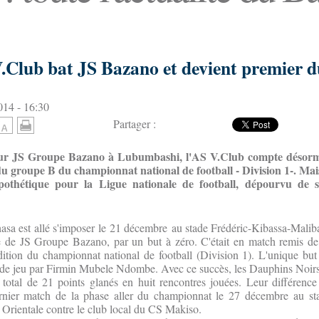
 V.Club bat JS Bazano et devient premier 
14 - 16:30
Partager :
 sur JS Groupe Bazano à Lubumbashi, l'AS V.Club compte désorma
du groupe B du championnat national de football - Division 1-. Mai
othétique pour la Ligue nationale de football, dépourvu de s
sa est allé s'imposer le 21 décembre au stade Frédéric-Kibassa-Mali
le de JS Groupe Bazano, par un but à zéro. C'était en match remis de
tion du championnat national de football (Division 1). L'unique but 
e de jeu par Firmin Mubele Ndombe. Avec ce succès, les Dauphins Noirs 
otal de 21 points glanés en huit rencontres jouées. Leur différence
rnier match de la phase aller du championnat le 27 décembre au 
Orientale contre le club local du CS Makiso.