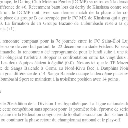
groupe, le Daring Club Motema Pembe (DCMP) se retrouve à la deuxi
ifférence de +6. Récemment battu lors du derby de Kinshasa contre son
à un, le DCMP doit livrer son dernier match de la phase aller co
me place du groupe B est occupée par le FC MK de Kinshasa qui a grapp
3. La formation de JS Groupe Bazano de Lubumbashi reste à la qu
nts (+1).
a rencontre comptant pour la 7e journée entre le FC Saint-Éloi 
 le score de zéro but partout, le 22 décembre au stade Frédéric-Kiba
dimanche, la rencontre a été reprogrammée pour le lundi suite à une for
 obligeant l’arbitre à stopper la confrontation entre les vingt-deux
 Les deux équipes étaient à égalité (0-0). Notons ici que le TP Maze
aite de Sanga Balende à Goma au Nord-Kivu face à Dauphins Noi
un goal différence de +14. Sanga Balende occupe la deuxième place av
bumbashi Sport se maintient à la troisième position avec 14 points.
s
tte 20e édition de la Division 1 est hypothétique. La Ligue nationale de
e cette compétition sans sponsor pour la première fois, éprouve de sérieu
ataire de la Fédération congolaise de football association doit statuer d
r ou continuer la phase retour du championnat national et le play-off.