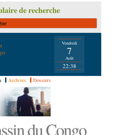
laire de recherche
Vendredi
n
7
go
Août
22:38
a
Archives
Dossiers
Bassin du Congo