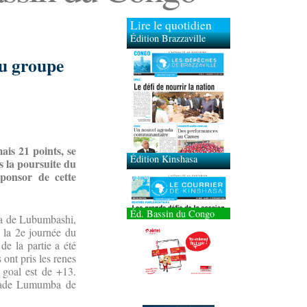
Lire le quotidien
Édition Brazzaville
du groupe
Édition Kinshasa
is 21 points, se
s la poursuite du
ponsor de cette
Éd. Bassin du Congo
ba de Lubumbashi,
 la 2e journée du
de la partie a été
ont pris les renes
 goal est de +13.
stade Lumumba de