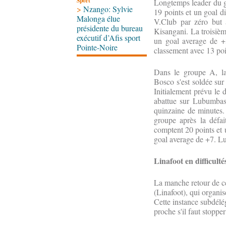
Sport
Longtemps leader du 
>
Nzango: Sylvie
19 points et un goal d
Malonga élue
V.Club par zéro but 
présidente du bureau
Kisangani. La troisiè
exécutif d’Afis sport
un goal average de +
Pointe-Noire
classement avec 13 poi
Dans le groupe A, l
Bosco s'est soldée sur
Initialement prévu le 
abattue sur Lubumbashi
quinzaine de minutes.
groupe après la déf
comptent 20 points et 
goal average de +7. Lu
Linafoot en difficulté
La manche retour de ce
(Linafoot), qui organis
Cette instance subdélég
proche s'il faut stoppe