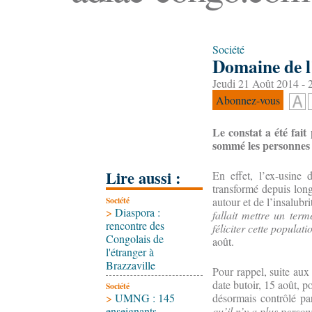
Société
Domaine de l'
Jeudi 21 Août 2014 - 
Abonnez-vous
Le constat a été fait
sommé les personnes h
Lire aussi :
En effet, l’ex-usine
transformé depuis longt
Société
autour et de l’insalubr
>
Diaspora :
fallait mettre un term
rencontre des
féliciter cette popula
Congolais de
août.
l'étranger à
Brazzaville
Pour rappel, suite aux 
date butoir, 15 août, p
Société
>
UMNG : 145
désormais contrôlé par
enseignants-
qu’il n’y a plus perso