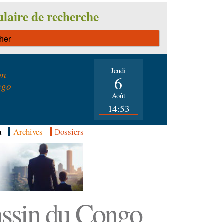
laire de recherche
Jeudi
on
6
ngo
Août
14:53
a
Archives
Dossiers
Bassin du Congo