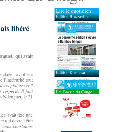
Lire le quotidien
Édition Brazzaville
ais libéré
Édition Kinshasa
enguet, qui avait
lékélé, avait été
 l’insécurité tout
urs plaintes et il
 respecté. Il faut
Éd. Bassin du Congo
is Ndenguet, le 21
lice avait fixé une
ce qui devrait être
e nous constatons
amba.