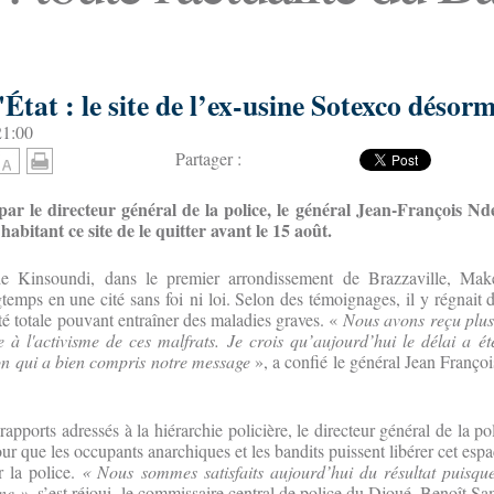
État : le site de l’ex-usine Sotexco désorm
21:00
Partager :
 par le directeur général de la police, le général Jean-François Nd
abitant ce site de le quitter avant le 15 août.
 de Kinsoundi, dans le premier arrondissement de Brazzaville, Maké
emps en une cité sans foi ni loi. Selon des témoignages, il y régnait de
ité totale pouvant entraîner des maladies graves. «
Nous avons reçu plusie
e à l'activisme de ces malfrats. Je crois qu’aujourd’hui le délai a été
tion qui a bien compris notre message
», a confié le général Jean Franço
rapports adressés à la hiérarchie policière, le directeur général de la po
our que les occupants anarchiques et les bandits puissent libérer cet espa
 la police.
« Nous sommes satisfaits aujourd’hui du résultat puisqu
nne »
, s’est réjoui le commissaire central de police du Djoué, Benoît S