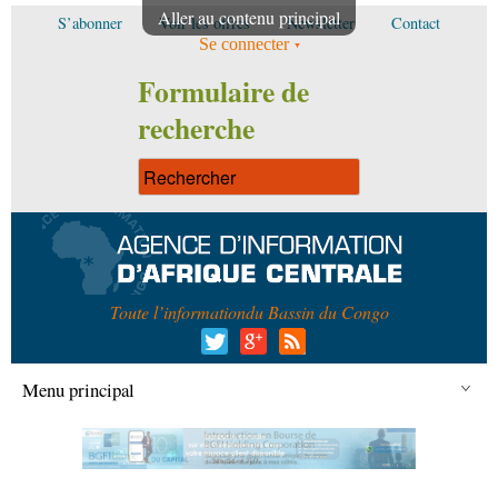
Aller au contenu principal
S’abonner
Voir les offres
Newsletter
Contact
Se connecter
Formulaire de
recherche
Toute l’information
du Bassin du Congo
Menu principal