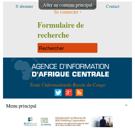
Aller au contenu principal
S’abonner
Voir les offres
Newsletter
Contact
Se connecter
Formulaire de
recherche
Toute l’information
du Bassin du Congo
Menu principal