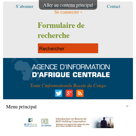
Aller au contenu principal
S’abonner
Voir les offres
Newsletter
Contact
Se connecter
Formulaire de
recherche
Toute l’information
du Bassin du Congo
Menu principal