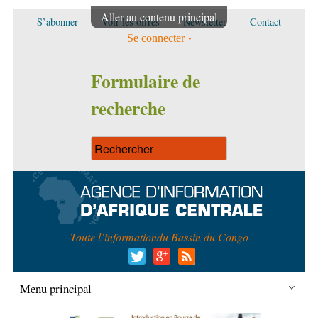
Aller au contenu principal
S’abonner
Voir les offres
Newsletter
Contact
Se connecter
Formulaire de
recherche
Toute l’information
du Bassin du Congo
Menu principal