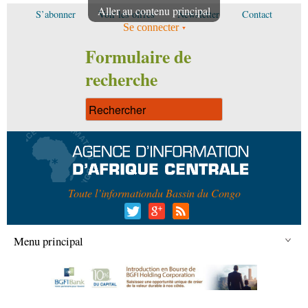
Aller au contenu principal
S’abonner
Voir les offres
Newsletter
Contact
Se connecter
Formulaire de
recherche
Toute l’information
du Bassin du Congo
Menu principal