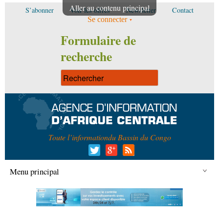
Aller au contenu principal
S’abonner
Voir les offres
Newsletter
Contact
Se connecter
Formulaire de
recherche
Toute l’information
du Bassin du Congo
Menu principal